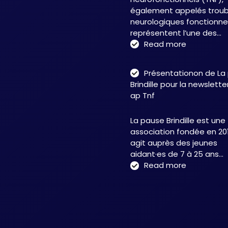
également appelés troub
neurologiques fonctionnel
représentent l’une des…
:
Read more
Troubles
neurofonct
Présentationon de La
:
Brindille pour la newslett
une
ap Tnf
approche
intégrative
La pause Brindille est une
au
association fondée en 201
service
agit auprès des jeunes
de
aidant·es de 7 à 25 ans…
la
:
Read more
neuroplasti
Présentati
et
de
de
La
la
pause
récupérati
Brindille
fonctionnel