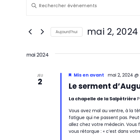
Évènements
R
Saisir
e
mot-
clé.
c
Rechercher
mai 2, 2024
Évènements
Aujourd’hui
h
par
Sélectionnez
mot-
e
une
clé.
mai 2024
date.
r
c
Mis en avant
mai 2, 2024 @
JEU
2
Le serment d’Aug
h
e
La chapelle de la Salpêtrière
P
e
Vous avez mal au ventre, à la têt
fatigue qui ne passent pas. Pe
t
allez chez votre médecin. Vous fa
vous rétorque : « c’est dans votr
n