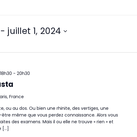
 - 
juillet 1, 2024
 18h30
-
20h30
usta
aris, France
e, ou au dos. Ou bien une rhinite, des vertiges, une
ut-être même que vous perdez connaissance. Alors vous
ites des examens. Mais il ou elle ne trouve « rien » et
e […]