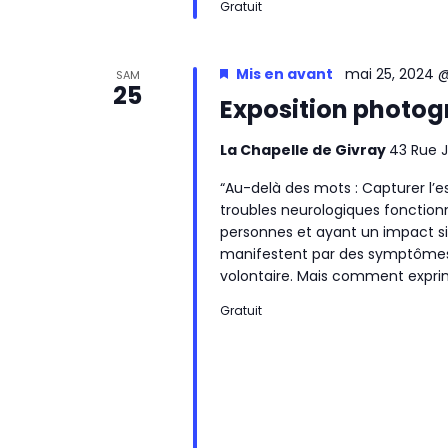
Gratuit
a
v
Mis en avant
mai 25, 2024 
SAM
25
Exposition photog
i
g
La Chapelle de Givray
43 Rue J
a
“Au-delà des mots : Capturer l’e
troubles neurologiques fonctio
t
personnes et ayant un impact sign
manifestent par des symptômes a
i
volontaire. Mais comment exprim
o
Gratuit
n
d
e