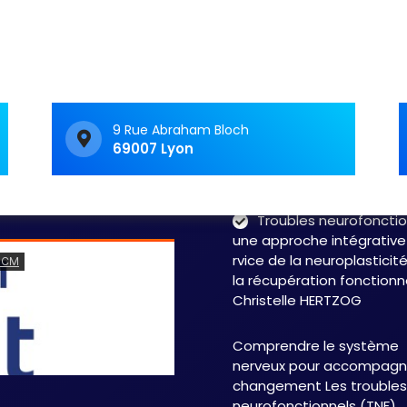
ment : accompagner au
t face aux TNF
Vivre avec un trouble
neurologique fonctionnel 
c’est souvent avoir le
sentiment d’avancer dan
9 Rue Abraham Bloch
69007 Lyon
labyrinthe. Les symptôme
fluctuent, les…
Read 
Troubles neurofonctio
une approche intégrative
rvice de la neuroplasticit
la récupération fonctionn
Christelle HERTZOG
Comprendre le système
nerveux pour accompagne
changement Les troubles
neurofonctionnels (TNF),