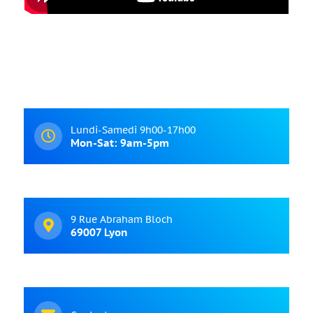
Lundi-Samedi 9h00-17h00
Mon-Sat: 9am-5pm
9 Rue Abraham Bloch
69007 Lyon