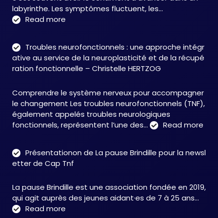
labyrinthe. Les symptômes fluctuent, les…
:
Read more
C&M
Soutien
Troubles neurofonctionnels : une approche intégr
Accompagnement
ative au service de la neuroplasticité et de la récupé
:
ration fonctionnelle – Christelle HERTZOG
accompagner
autrement
Comprendre le système nerveux pour accompagner
face
le changement Les troubles neurofonctionnels (TNF),
aux
également appelés troubles neurologiques
TNF
:
fonctionnels, représentent l’une des…
Read more
Tro
neu
Présentationon de La pause Brindille pour la newsl
:
etter de Cap Tnf
une
app
La pause Brindille est une association fondée en 2019,
inté
qui agit auprès des jeunes aidant·es de 7 à 25 ans…
au
:
Read more
serv