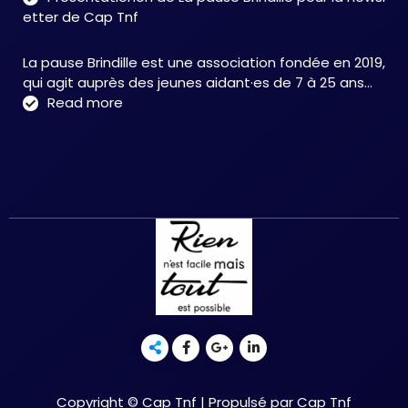
:
etter de Cap Tnf
une
app
La pause Brindille est une association fondée en 2019,
inté
qui agit auprès des jeunes aidant·es de 7 à 25 ans…
au
:
Read more
serv
Présentationon
de
de
la
La
neur
pause
et
Brindille
de
pour
la
la
réc
newsletter
fonc
de
–
Cap
Chri
Tnf
HER
Copyright © Cap Tnf | Propulsé par Cap Tnf