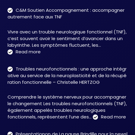
C&M Soutien Accompagnement : accompagner
autrement face aux TNF
Vivre avec un trouble neurologique fonctionnel (TNF),
c’est souvent avoir le sentiment d’avancer dans un
labyrinthe. Les symptômes fluctuent, les…
:
Read more
C&M
Soutien
Troubles neurofonctionnels : une approche intégr
Accompagnement
ative au service de la neuroplasticité et de la récupé
:
ration fonctionnelle – Christelle HERTZOG
accompagner
autrement
Comprendre le système nerveux pour accompagner
face
le changement Les troubles neurofonctionnels (TNF),
aux
également appelés troubles neurologiques
TNF
:
fonctionnels, représentent l’une des…
Read more
Tro
neu
Présentationon de La pause Brindille pour la newsl