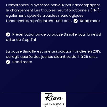
autrement
Comprendre le système nerveux pour accompagner
face
le changement Les troubles neurofonctionnels (TNF),
aux
également appelés troubles neurologiques
TNF
:
fonctionnels, représentent l’une des…
Read more
Tro
neu
Présentationon de La pause Brindille pour la newsl
:
etter de Cap Tnf
une
app
La pause Brindille est une association fondée en 2019,
inté
qui agit auprès des jeunes aidant·es de 7 à 25 ans…
au
:
Read more
serv
Présentationon
de
de
la
La
neur
pause
et
Brindille
de
pour
la
la
réc
newsletter
fonc