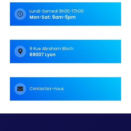
Lundi-Samedi 9h00-17h00
Mon-Sat: 9am-5pm
9 Rue Abraham Bloch
69007 Lyon
Contactez-nous