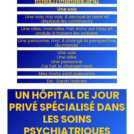
https://fndhope.org/
Une voix
Une voix, ma voix. A secoué la terre et
déplacé les continents.
Une idée, mon idée. Fait écho sur l’eau et
ondule à travers les océans.
Une personne, moi. A changé la perspective
du monde.
Une voix.
Une idée.
Une personne.
J’ai fait le changement.
Mes mots sont puissants.
De : Sarah Holmes
UN HÔPITAL DE JOUR
PRIVÉ SPÉCIALISÉ DANS
LES SOINS
PSYCHIATRIQUES