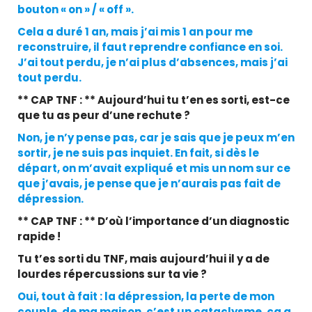
bouton « on » / « off ».
Cela a duré 1 an, mais j’ai mis 1 an pour me
reconstruire, il faut reprendre confiance en soi.
J’ai tout perdu, je n’ai plus d’absences, mais j’ai
tout perdu.
** CAP TNF : ** Aujourd’hui tu t’en es sorti, est-ce
que tu as peur d’une rechute ?
Non, je n’y pense pas, car je sais que je peux m’en
sortir, je ne suis pas inquiet. En fait, si dès le
départ, on m’avait expliqué et mis un nom sur ce
que j’avais, je pense que je n’aurais pas fait de
dépression.
** CAP TNF : ** D’où l’importance d’un diagnostic
rapide !
Tu t’es sorti du TNF, mais aujourd’hui il y a de
lourdes répercussions sur ta vie ?
Oui, tout à fait : la dépression, la perte de mon
couple, de ma maison, c’est un cataclysme, ça a