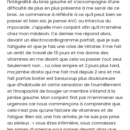
l’intégralité du bras gauche et s’accompagne d’une
difficulté de plus en plus présente à me servir de ce
bras. Je commence à réfléchir à ce qu’il peut bien se
passer et bien sûr, je pense AVC ou infarctus du
myocarde. J’appelle mon conjoint afin qu’il m’amène
chez mon médecin. Ce dernier me répond alors,
devant un électrocardiogramme parfait, que je suis
fatiguée et que je fais une crise de tétanie. Il me fait
un arrêt de travail de 15 jours et me donne des
vitamines en me disant que cela va passer tout seul.
Seulement non … La crise empire et 2 jours plus tard,
ma jambe droite qui me fait mal depuis 2 ans et me
fait parfois boiter est beaucoup plus douloureuse
que d’habitude et cette sensation de fourmillement
et l’incapacité de bouger un membre s’étend à la
jambe gauche. Mon conjoint finit par m’emmener aux
urgences car nous commençons à comprendre que
cela n’est pas qu’une histoire de vitamines et de
fatigue. Bien sûr, une fois arrivée, je ne suis pas prise
au sérieux : « vous êtes infirmière, vous connaissez
les signes d’urgence pour passer devant alors que