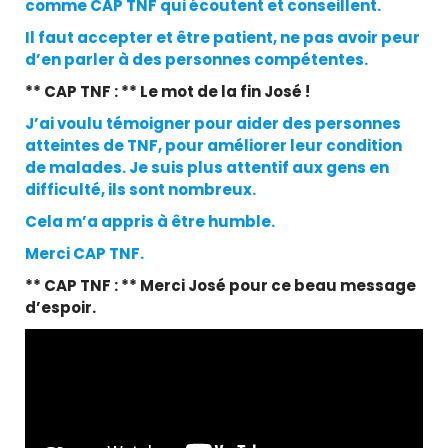
comme CAP TNF qui écoutent et conseillent.
Il faut accepter et être patient, ne pas avoir peur
d’en parler à des personnes compétentes.
** CAP TNF : ** Le mot de la fin José !
J’ai voulu témoigner pour aider des personnes
atteintes de TNF, pour améliorer leur condition
de malades. Je suis plus attentif aux gens en
difficulté, ils sont nombreux.
Cela m’a appris à être humble.
Merci CAP TNF.
** CAP TNF : ** Merci José pour ce beau message
d’espoir.