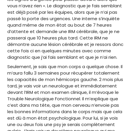
vous n’avez rien ». Le diagnostic que je fais semblant
est déjà posé par les équipes, alors que je n’ai pas
passé la porte des urgences. Une interne s’inquiète
quand même de mon état au bout de 7 heures
d’attente et demande une IRM cérébrale, que je ne
passerai que 10 heures plus tard. Cette IRM ne
démontre aucune lésion cérébrale et je ressors donc
cette fois ci en quelques minutes avec comme
diagnostic que j’ai fais semblant et que je n’ai rien.
Seulement, je sais que mon corps a quelque chose. Il
m’aura fallu 3 semaines pour récupérer totalement
les capacités de mon hémicorps gauche. 2 mois plus
tard, je vais voir un neurologue et immédiatement
devant l’IRM et mon examen clinique, il m’évoque le
Trouble Neurologique Fonctionnel. Il m’explique que
c’est dans ma tête, que mon cerveau n’envoie pas
les bonnes informations dans le corps mais que cela
est dû à mon état psychologique. Pour lui, si je vois
une ou deux fois une psy je serais complètement
guérie. J’irais voir un deuxième neurologue qui me