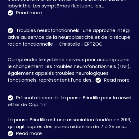
labyrinthe. Les symptômes fluctuent, les…
:
Read more
C&M
Soutien
Troubles neurofonctionnels : une approche intégr
Accompagnement
ative au service de la neuroplasticité et de la récupé
:
ration fonctionnelle – Christelle HERTZOG
accompagner
autrement
Comprendre le système nerveux pour accompagner
face
le changement Les troubles neurofonctionnels (TNF),
aux
également appelés troubles neurologiques
TNF
:
fonctionnels, représentent l’une des…
Read more
Tro
neu
Présentationon de La pause Brindille pour la newsl
:
etter de Cap Tnf
une
app
La pause Brindille est une association fondée en 2019,
inté
qui agit auprès des jeunes aidant·es de 7 à 25 ans…
au
:
Read more
serv