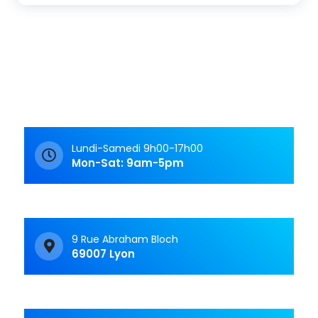
Lundi-Samedi 9h00-17h00
Mon-Sat: 9am-5pm
9 Rue Abraham Bloch
69007 Lyon