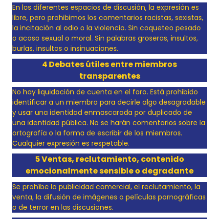
En los diferentes espacios de discusión, la expresión es
libre, pero prohibimos los comentarios racistas, sexistas,
la incitación al odio o la violencia. Sin coqueteo pesado
o acoso sexual o moral. Sin palabras groseras, insultos,
burlas, insultos o insinuaciones.
4 Debates útiles entre miembros
transparentes
No hay liquidación de cuenta en el foro. Está prohibido
identificar a un miembro para decirle algo desagradable
y usar una identidad enmascarada por duplicado de
una identidad pública. No se harán comentarios sobre la
ortografía o la forma de escribir de los miembros.
Cualquier expresión es respetable.
5 Ventas, reclutamiento, contenido
emocionalmente sensible o degradante
Se prohíbe la publicidad comercial, el reclutamiento, la
venta, la difusión de imágenes o películas pornográficas
o de terror en las discusiones.