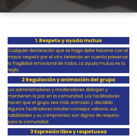
1. Respeto y ayuda mutua
Cualquier declaración que se haga debe hacerse con el
mayor respeto por el otro teniendo en cuenta preservar
la fragilidad emocional de todos. La ayuda mutua es la
regla.
2 Regulación y animación del grupo
Los administradores y moderadores dialogan y
mantienen la paz en la comunidad. Los facilitadores
hacen que el grupo sea más animado y decidido.
Algunos facilitadores brindan consejos valiosos, sus
habilidades y su compromiso son dignos de respeto
para la comunidad.
3 Expresión libre y respetuosa