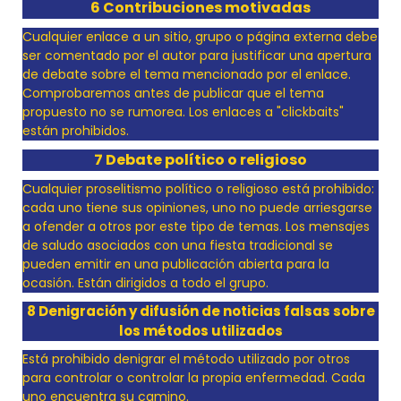
6 Contribuciones motivadas
Cualquier enlace a un sitio, grupo o página externa debe
ser comentado por el autor para justificar una apertura
de debate sobre el tema mencionado por el enlace.
Comprobaremos antes de publicar que el tema
propuesto no se rumorea. Los enlaces a "clickbaits"
están prohibidos.
7 Debate político o religioso
Cualquier proselitismo político o religioso está prohibido:
cada uno tiene sus opiniones, uno no puede arriesgarse
a ofender a otros por este tipo de temas. Los mensajes
de saludo asociados con una fiesta tradicional se
pueden emitir en una publicación abierta para la
ocasión. Están dirigidos a todo el grupo.
8 Denigración y difusión de noticias falsas sobre
los métodos utilizados
Está prohibido denigrar el método utilizado por otros
para controlar o controlar la propia enfermedad. Cada
uno encuentra su camino.