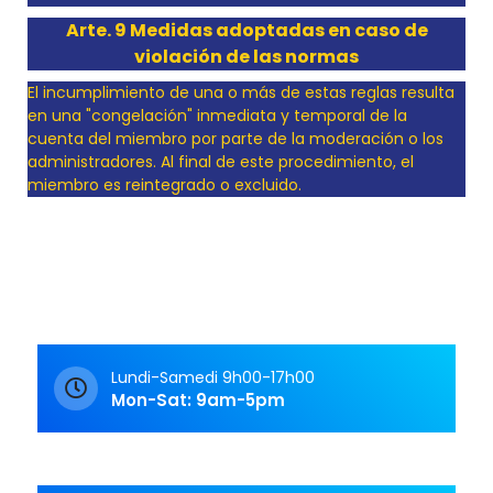
Arte. 9 Medidas adoptadas en caso de
violación de las normas
El incumplimiento de una o más de estas reglas resulta
en una "congelación" inmediata y temporal de la
cuenta del miembro por parte de la moderación o los
administradores. Al final de este procedimiento, el
miembro es reintegrado o excluido.
Lundi-Samedi 9h00-17h00
Mon-Sat: 9am-5pm