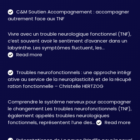
C&M Soutien Accompagnement : accompagner
autrement face aux TNF
Vivre avec un trouble neurologique fonctionnel (TNF),
c’est souvent avoir le sentiment d’avancer dans un
labyrinthe. Les symptômes fluctuent, les…
:
Read more
C&M
Soutien
Troubles neurofonctionnels : une approche intégr
Accompagnement
ative au service de la neuroplasticité et de la récupé
:
ration fonctionnelle – Christelle HERTZOG
accompagner
autrement
Comprendre le système nerveux pour accompagner
face
le changement Les troubles neurofonctionnels (TNF),
aux
également appelés troubles neurologiques
TNF
:
fonctionnels, représentent l’une des…
Read more
Tro
neu