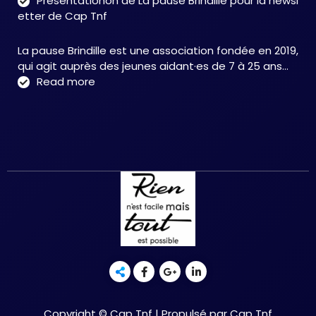
Présentationon de La pause Brindille pour la newsl
:
etter de Cap Tnf
une
app
La pause Brindille est une association fondée en 2019,
inté
qui agit auprès des jeunes aidant·es de 7 à 25 ans…
au
:
Read more
serv
Présentationon
de
de
la
La
neur
pause
et
Brindille
de
pour
la
la
réc
newsletter
fonc
de
–
Cap
Chri
Tnf
HER
Copyright © Cap Tnf | Propulsé par Cap Tnf