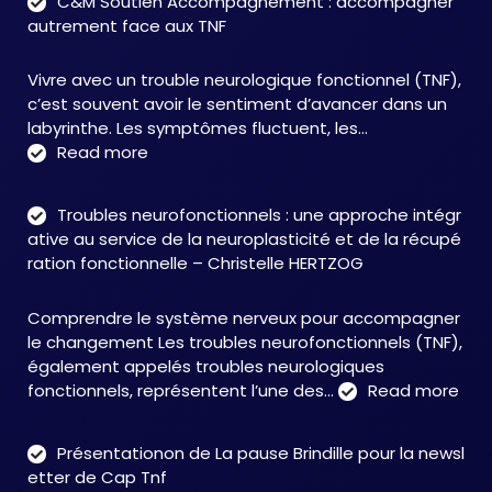
C&M Soutien Accompagnement : accompagner
autrement face aux TNF
Vivre avec un trouble neurologique fonctionnel (TNF),
c’est souvent avoir le sentiment d’avancer dans un
labyrinthe. Les symptômes fluctuent, les…
:
Read more
C&M
Soutien
Troubles neurofonctionnels : une approche intégr
Accompagnement
ative au service de la neuroplasticité et de la récupé
:
ration fonctionnelle – Christelle HERTZOG
accompagner
autrement
Comprendre le système nerveux pour accompagner
face
le changement Les troubles neurofonctionnels (TNF),
aux
également appelés troubles neurologiques
TNF
:
fonctionnels, représentent l’une des…
Read more
Tro
neu
Présentationon de La pause Brindille pour la newsl
:
etter de Cap Tnf
une