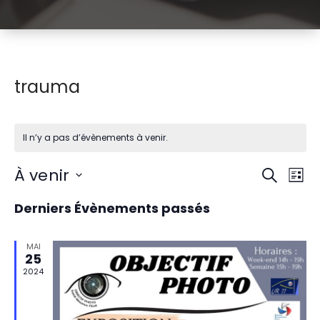
trauma
Il n’y a pas d’évènements à venir.
R
N
À venir
Recherch
Liste
Sélectionnez
a
e
Derniers Évènements passés
une
v
date.
c
i
MAI
h
25
g
2024
e
a