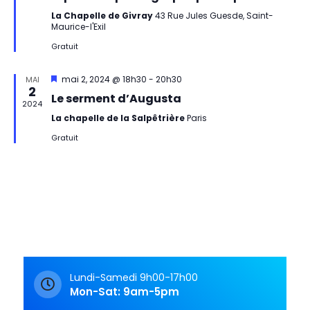
t
La Chapelle de Givray
43 Rue Jules Guesde, Saint-
n
Maurice-l'Exil
i
e
Gratuit
m
o
Mis
mai 2, 2024 @ 18h30
-
20h30
MAI
2
en
e
n
Le serment d’Augusta
avant
2024
n
La chapelle de la Salpêtrière
Paris
d
Gratuit
t
e
v
u
e
s
Lundi-Samedi 9h00-17h00
É
Mon-Sat: 9am-5pm