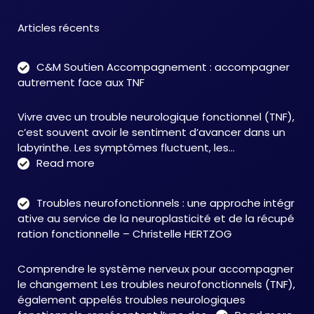
Articles récents
C&M Soutien Accompagnement : accompagner
autrement face aux TNF
Vivre avec un trouble neurologique fonctionnel (TNF),
c’est souvent avoir le sentiment d’avancer dans un
labyrinthe. Les symptômes fluctuent, les…
:
Read more
C&M
Soutien
Troubles neurofonctionnels : une approche intégr
Accompagnement
ative au service de la neuroplasticité et de la récupé
:
ration fonctionnelle – Christelle HERTZOG
accompagner
autrement
Comprendre le système nerveux pour accompagner
face
le changement Les troubles neurofonctionnels (TNF),
aux
également appelés troubles neurologiques
TNF