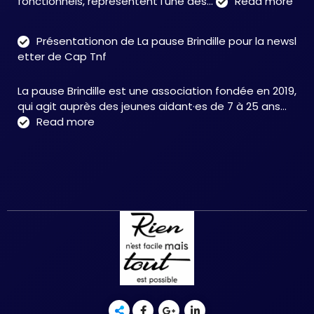
:
fonctionnels, représentent l’une des…
Read more
Tro
neu
Présentationon de La pause Brindille pour la newsl
:
etter de Cap Tnf
une
app
La pause Brindille est une association fondée en 2019,
inté
qui agit auprès des jeunes aidant·es de 7 à 25 ans…
au
:
Read more
serv
Présentationon
de
de
la
La
neur
pause
et
Brindille
de
pour
la
la
réc
newsletter
fonc
de
–
Cap
Chri
Tnf
HER