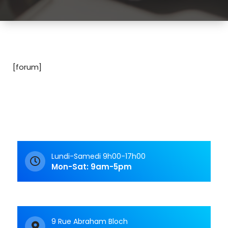
[forum]
Lundi-Samedi 9h00-17h00
Mon-Sat: 9am-5pm
9 Rue Abraham Bloch