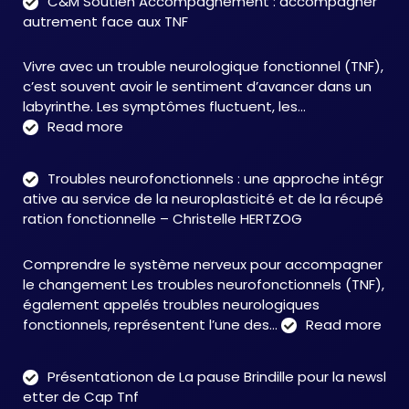
C&M Soutien Accompagnement : accompagner
autrement face aux TNF
Vivre avec un trouble neurologique fonctionnel (TNF),
c’est souvent avoir le sentiment d’avancer dans un
labyrinthe. Les symptômes fluctuent, les…
:
Read more
C&M
Soutien
Troubles neurofonctionnels : une approche intégr
Accompagnement
ative au service de la neuroplasticité et de la récupé
:
ration fonctionnelle – Christelle HERTZOG
accompagner
autrement
Comprendre le système nerveux pour accompagner
face
le changement Les troubles neurofonctionnels (TNF),
aux
également appelés troubles neurologiques
TNF
:
fonctionnels, représentent l’une des…
Read more
Tro
neu
Présentationon de La pause Brindille pour la newsl
:
etter de Cap Tnf
une