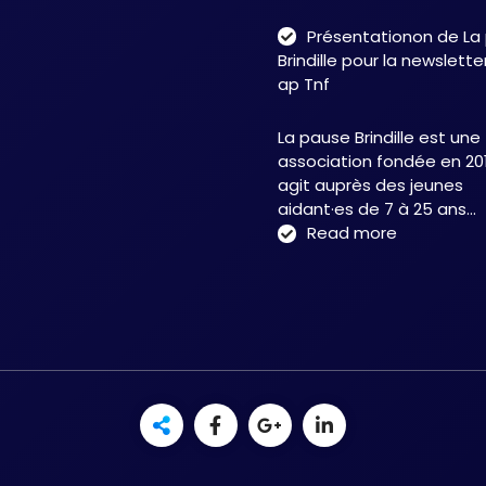
neurofonct
Présentationon de La
:
Brindille pour la newslett
une
ap Tnf
approche
intégrative
La pause Brindille est une
au
association fondée en 201
service
agit auprès des jeunes
de
aidant·es de 7 à 25 ans…
la
:
Read more
neuroplasti
Présentati
et
de
de
La
la
pause
récupérati
Brindille
fonctionnel
pour
–
la
Christelle
newsletter
HERTZOG
de
Cap