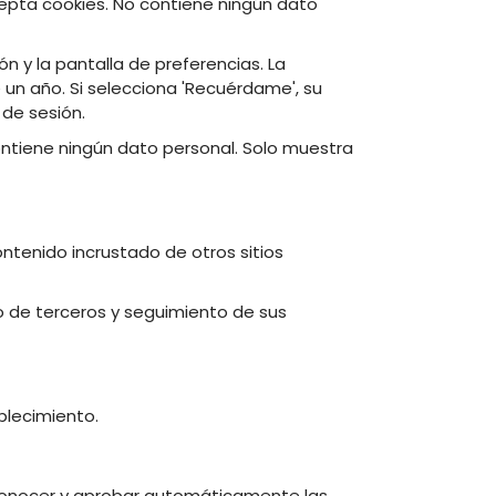
acepta cookies. No contiene ningún dato
ón y la pantalla de preferencias. La
 un año. Si selecciona 'Recuérdame', su
 de sesión.
contiene ningún dato personal. Solo muestra
Contenido incrustado de otros sitios
o de terceros y seguimiento de sus
ablecimiento.
econocer y aprobar automáticamente las