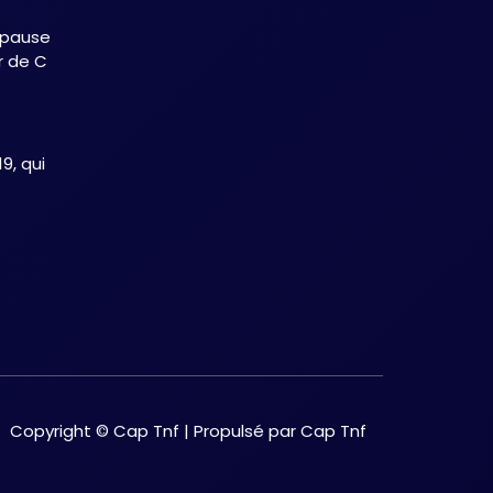
ionnels
 pause
er de C
9, qui
cité
onon
on
le
Copyright © Cap Tnf | Propulsé par Cap Tnf