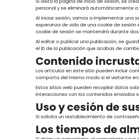
Si visita la página de inicio de sesión, se 
personal y se eliminará automáticamente a 
Al iniciar sesión, vamos a implementar una se
esperanza de vida de una cookie de sesión e
cookie de sesión se mantendrá durante dos se
Al editar o publicar una publicación, se gua
el ID de la publicación que acabas de cambiar.
Contenido incrusta
Los artículos en este sitio pueden incluir co
comporta del mismo modo si el visitante era 
Estos sitios web pueden recopilar datos sob
interacciones con los contenidos enviados si
Uso y cesión de su
Si solicita un restablecimiento de contraseña
Los tiempos de al
Si dejas un comentario, el comentario y su