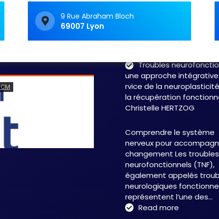
c’est souvent avoir le
sentiment d’avancer dan
9 Rue Abraham Bloch
69007 Lyon
labyrinthe. Les symptôme
fluctuent, les…
Read 
Troubles neurofonctio
une approche intégrative
rvice de la neuroplasticit
la récupération fonctionn
Christelle HERTZOG
Comprendre le système
nerveux pour accompagne
changement Les troubles
neurofonctionnels (TNF),
également appelés troub
neurologiques fonctionnel
représentent l’une des…
:
Read more
Troubles