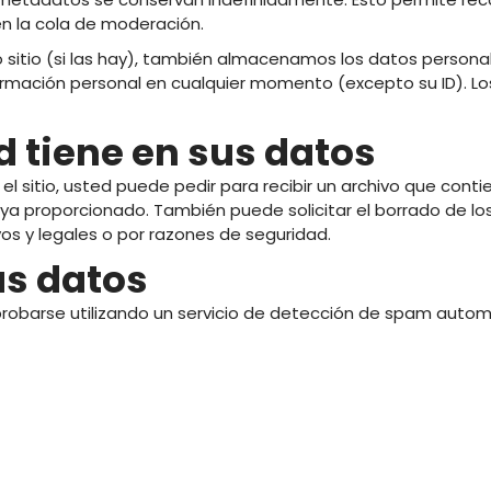
en la cola de moderación.
 sitio (si las hay), también almacenamos los datos personal
formación personal en cualquier momento (excepto su ID). L
 tiene en sus datos
 el sitio, usted puede pedir para recibir un archivo que co
ya proporcionado. También puede solicitar el borrado de lo
s y legales o por razones de seguridad.
us datos
Articles récents
robarse utilizando un servicio de detección de spam auto
C&M Soutien Accom
ment : accompagner au
t face aux TNF
Vivre avec un trouble
neurologique fonctionnel 