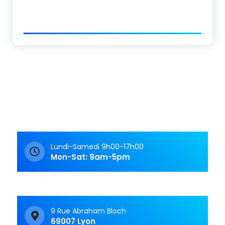
Lundi-Samedi 9h00-17h00
Mon-Sat: 9am-5pm
9 Rue Abraham Bloch
69007 Lyon