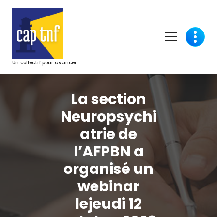
Aller
au
contenu
Un collectif pour avancer
La section
Neuropsychi
atrie de
l’AFPBN a
organisé un
webinar
lejeudi 12