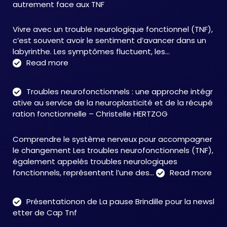
autrement face aux TNF
Vivre avec un trouble neurologique fonctionnel (TNF),
c’est souvent avoir le sentiment d’avancer dans un
labyrinthe. Les symptômes fluctuent, les…
:
Read more
C&M
Soutien
Troubles neurofonctionnels : une approche intégr
Accompagnement
ative au service de la neuroplasticité et de la récupé
:
ration fonctionnelle – Christelle HERTZOG
accompagner
autrement
Comprendre le système nerveux pour accompagner
face
le changement Les troubles neurofonctionnels (TNF),
aux
également appelés troubles neurologiques
TNF
:
fonctionnels, représentent l’une des…
Read more
Tro
neu
Présentationon de La pause Brindille pour la newsl
:
etter de Cap Tnf
une