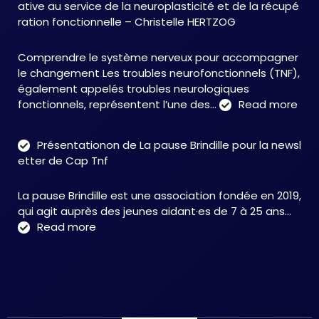
ative au service de la neuroplasticité et de la récupé
:
ration fonctionnelle – Christelle HERTZOG
accompagner
autrement
Comprendre le système nerveux pour accompagner
face
le changement Les troubles neurofonctionnels (TNF),
aux
également appelés troubles neurologiques
TNF
:
fonctionnels, représentent l’une des…
Read more
Tro
neu
Présentationon de La pause Brindille pour la newsl
:
etter de Cap Tnf
une
app
La pause Brindille est une association fondée en 2019,
inté
qui agit auprès des jeunes aidant·es de 7 à 25 ans…
au
:
Read more
serv
Présentationon
de
de
la
La
neur
pause
et
Brindille
de