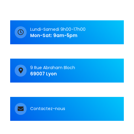
Lundi-Samedi 9h00-17h00
Mon-Sat: 9am-5pm
9 Rue Abraham Bloch
69007 Lyon
Contactez-nous