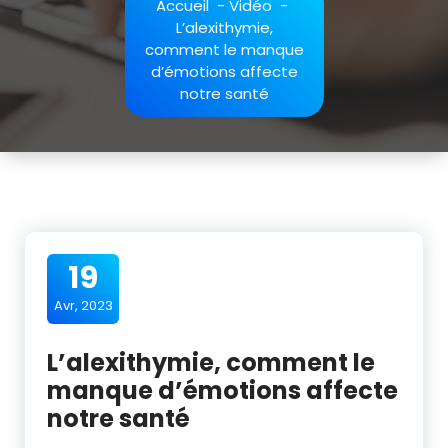
Accueil
-
Vidéo
-
L’alexithymie,
comment le manque
d’émotions affecte
notre santé
19
Avr, 2023
L’alexithymie, comment le
manque d’émotions affecte
notre santé