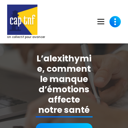
Aller
au
contenu
Un collectif pour avancer
L’alexithymi
e, comment
le manque
d’émotions
affecte
notre santé