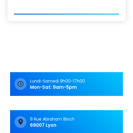
Lundi-Samedi 9h00-17h00
Mon-Sat: 9am-5pm
9 Rue Abraham Bloch
69007 Lyon