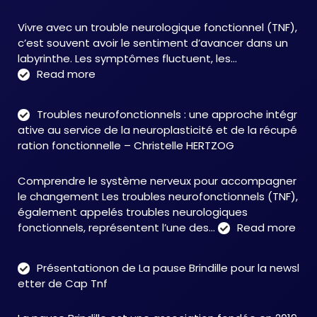
Vivre avec un trouble neurologique fonctionnel (TNF),
c’est souvent avoir le sentiment d’avancer dans un
labyrinthe. Les symptômes fluctuent, les…
:
Read more
C&M
Soutien
Troubles neurofonctionnels : une approche intégr
Accompagnement
ative au service de la neuroplasticité et de la récupé
:
ration fonctionnelle – Christelle HERTZOG
accompagner
autrement
Comprendre le système nerveux pour accompagner
face
le changement Les troubles neurofonctionnels (TNF),
aux
également appelés troubles neurologiques
TNF
:
fonctionnels, représentent l’une des…
Read more
Tro
neu
Présentationon de La pause Brindille pour la newsl
:
etter de Cap Tnf
une
app