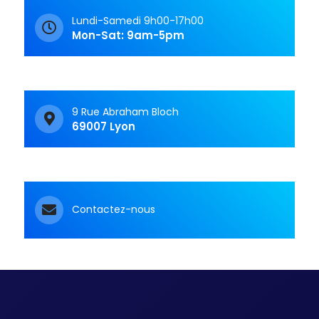
Lundi-Samedi 9h00-17h00
Mon-Sat: 9am-5pm
9 Rue Abraham Bloch
69007 Lyon
Contactez-nous