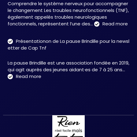
Comprendre le système nerveux pour accompagner
face
le changement Les troubles neurofonctionnels (TNF),
aux
également appelés troubles neurologiques
TNF
:
fonctionnels, représentent l’une des…
Read more
Tro
neu
Présentationon de La pause Brindille pour la newsl
:
etter de Cap Tnf
une
app
La pause Brindille est une association fondée en 2019,
inté
qui agit auprès des jeunes aidant·es de 7 à 25 ans…
au
:
Read more
serv
Présentationon
de
de
la
La
neur
pause
et
Brindille
de
pour
la
la
réc
newsletter
fonc
de