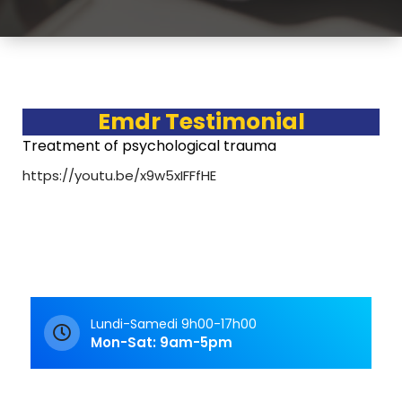
Emdr Testimonial
Treatment of psychological trauma
https://youtu.be/x9w5xIFFfHE
Lundi-Samedi 9h00-17h00
Mon-Sat: 9am-5pm