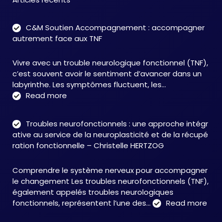
C&M Soutien Accompagnement : accompagner
autrement face aux TNF
Vivre avec un trouble neurologique fonctionnel (TNF),
c’est souvent avoir le sentiment d’avancer dans un
labyrinthe. Les symptômes fluctuent, les…
:
Read more
C&M
Soutien
Troubles neurofonctionnels : une approche intégr
Accompagnement
ative au service de la neuroplasticité et de la récupé
:
ration fonctionnelle – Christelle HERTZOG
accompagner
autrement
Comprendre le système nerveux pour accompagner
face
le changement Les troubles neurofonctionnels (TNF),
aux
également appelés troubles neurologiques
TNF
:
fonctionnels, représentent l’une des…
Read more
Tro