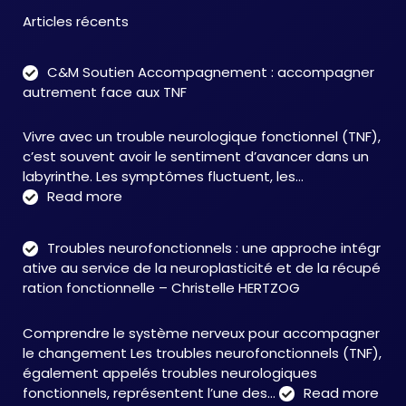
Articles récents
C&M Soutien Accompagnement : accompagner
autrement face aux TNF
Vivre avec un trouble neurologique fonctionnel (TNF),
c’est souvent avoir le sentiment d’avancer dans un
labyrinthe. Les symptômes fluctuent, les…
:
Read more
C&M
Soutien
Troubles neurofonctionnels : une approche intégr
Accompagnement
ative au service de la neuroplasticité et de la récupé
:
ration fonctionnelle – Christelle HERTZOG
accompagner
autrement
Comprendre le système nerveux pour accompagner
face
le changement Les troubles neurofonctionnels (TNF),
aux
également appelés troubles neurologiques
TNF
:
fonctionnels, représentent l’une des…
Read more