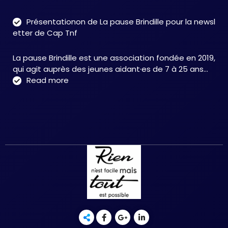
Tro
neu
Présentationon de La pause Brindille pour la newsl
:
etter de Cap Tnf
une
app
La pause Brindille est une association fondée en 2019,
inté
qui agit auprès des jeunes aidant·es de 7 à 25 ans…
au
:
Read more
serv
Présentationon
de
de
la
La
neur
pause
et
Brindille
de
pour
la
la
réc
newsletter
fonc
de
–
Cap
Chri
Tnf
HER