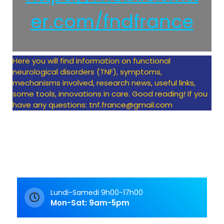
er.com/fndfrance
Here you will find information on functional
neurological disorders (TNF), symptoms,
mechanisms involved, research news, useful links,
some tools, innovations in care. Good reading! If you
have any questions: tnf.france@gmail.com
Lundi-Samedi 9h00-17h00
Mon-Sat: 9am-5pm