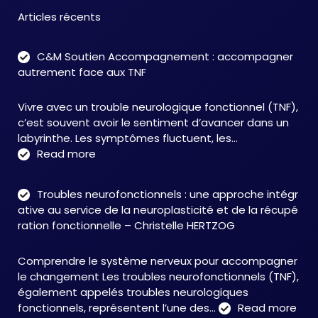
Articles récents
C&M Soutien Accompagnement : accompagner
autrement face aux TNF
Vivre avec un trouble neurologique fonctionnel (TNF),
c’est souvent avoir le sentiment d’avancer dans un
labyrinthe. Les symptômes fluctuent, les…
:
Read more
C&M
Soutien
Troubles neurofonctionnels : une approche intégr
Accompagnement
ative au service de la neuroplasticité et de la récupé
:
ration fonctionnelle – Christelle HERTZOG
accompagner
autrement
Comprendre le système nerveux pour accompagner
face
le changement Les troubles neurofonctionnels (TNF),
aux
également appelés troubles neurologiques
TNF
:
fonctionnels, représentent l’une des…
Read more