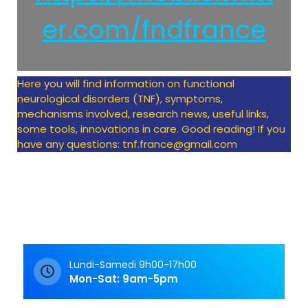
er.com/fndfrance
Here you will find information on functional
neurological disorders (TNF), symptoms,
mechanisms involved, research news, useful links,
some tools, innovations in care. Good reading! If you
have any questions: tnf.france@gmail.com
Lundi-Samedi 9h00-17h00
Mon-Sat: 9am-5pm