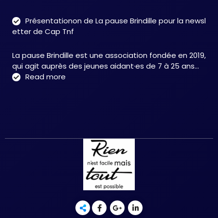
Tro
neu
Présentationon de La pause Brindille pour la newsl
:
etter de Cap Tnf
une
app
La pause Brindille est une association fondée en 2019,
inté
qui agit auprès des jeunes aidant·es de 7 à 25 ans…
au
:
Read more
serv
Présentationon
de
de
la
La
neur
pause
et
Brindille
de
pour
la
la
réc
newsletter
fonc
de
–
Cap
Chri
Tnf
HER