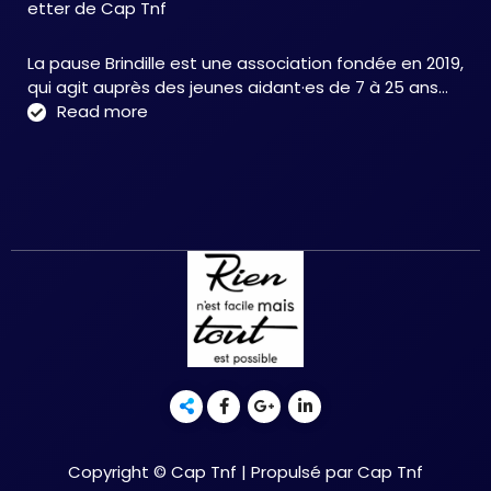
etter de Cap Tnf
une
app
La pause Brindille est une association fondée en 2019,
inté
qui agit auprès des jeunes aidant·es de 7 à 25 ans…
au
:
Read more
serv
Présentationon
de
de
la
La
neur
pause
et
Brindille
de
pour
la
la
réc
newsletter
fonc
de
–
Cap
Chri
Tnf
HER
Copyright © Cap Tnf | Propulsé par Cap Tnf