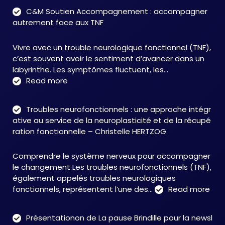
C&M Soutien Accompagnement : accompagner
autrement face aux TNF
Vivre avec un trouble neurologique fonctionnel (TNF),
c’est souvent avoir le sentiment d’avancer dans un
labyrinthe. Les symptômes fluctuent, les…
:
Read more
C&M
Soutien
Troubles neurofonctionnels : une approche intégr
Accompagnement
ative au service de la neuroplasticité et de la récupé
:
ration fonctionnelle – Christelle HERTZOG
accompagner
autrement
Comprendre le système nerveux pour accompagner
face
le changement Les troubles neurofonctionnels (TNF),
aux
également appelés troubles neurologiques
TNF
:
fonctionnels, représentent l’une des…
Read more
Tro
neu
Présentationon de La pause Brindille pour la newsl
: