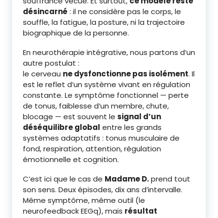
souffrance vécue. Et surtout,
ce modèle reste
désincarné
: il ne considère pas le corps, le
souffle, la fatigue, la posture, ni la trajectoire
biographique de la personne.
En neurothérapie intégrative, nous partons d’un
autre postulat :
le cerveau
ne dysfonctionne pas isolément
. Il
est le reflet d’un système vivant en régulation
constante. Le symptôme fonctionnel — perte
de tonus, faiblesse d’un membre, chute,
blocage — est souvent le
signal d’un
déséquilibre global
entre les grands
systèmes adaptatifs : tonus musculaire de
fond, respiration, attention, régulation
émotionnelle et cognition.
C’est ici que le cas de
Madame D.
prend tout
son sens. Deux épisodes, dix ans d’intervalle.
Même symptôme, même outil (le
neurofeedback EEGq), mais
résultat