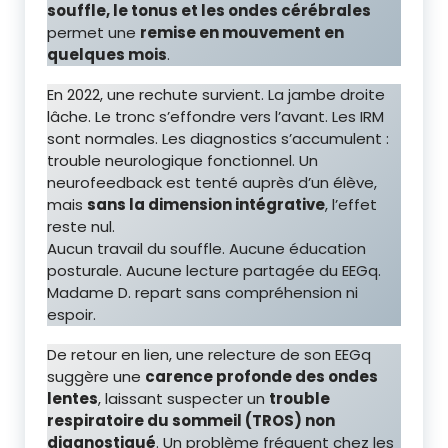
souffle, le tonus et les ondes cérébrales
permet une
remise en mouvement en
quelques mois
.
En 2022, une rechute survient. La jambe droite
lâche. Le tronc s’effondre vers l’avant. Les IRM
sont normales. Les diagnostics s’accumulent :
trouble neurologique fonctionnel. Un
neurofeedback est tenté auprès d’un élève,
mais
sans la dimension intégrative
, l’effet
reste nul.
Aucun travail du souffle. Aucune éducation
posturale. Aucune lecture partagée du EEGq.
Madame D. repart sans compréhension ni
espoir.
De retour en lien, une relecture de son EEGq
suggère une
carence profonde des ondes
lentes
, laissant suspecter un
trouble
respiratoire du sommeil (TROS) non
diagnostiqué
. Un problème fréquent chez les