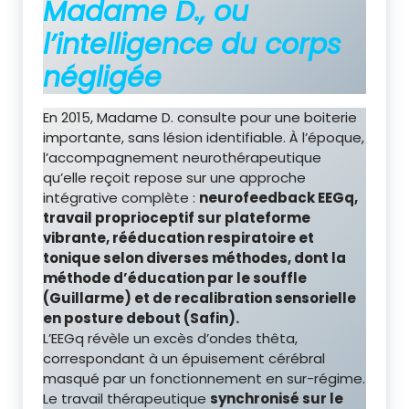
Madame D., ou
l’intelligence du corps
négligée
En 2015, Madame D. consulte pour une boiterie
importante, sans lésion identifiable. À l’époque,
l’accompagnement neurothérapeutique
qu’elle reçoit repose sur une approche
intégrative complète :
neurofeedback EEGq,
travail proprioceptif sur plateforme
vibrante, rééducation respiratoire et
tonique selon diverses méthodes, dont la
méthode d’éducation par le souffle
(Guillarme) et de recalibration sensorielle
en posture debout (Safin).
L’EEGq révèle un excès d’ondes thêta,
correspondant à un épuisement cérébral
masqué par un fonctionnement en sur-régime.
Le travail thérapeutique
synchronisé sur le