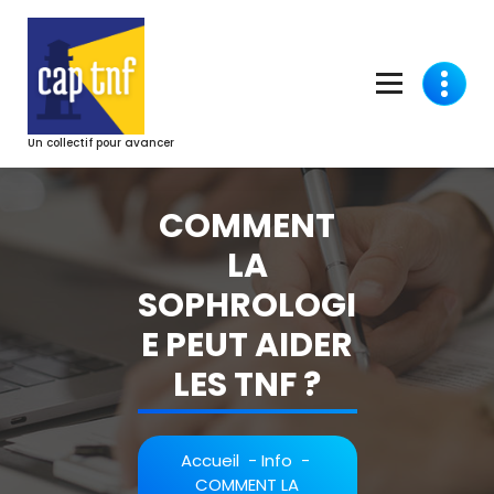
Aller
au
contenu
Un collectif pour avancer
COMMENT
LA
SOPHROLOGI
E PEUT AIDER
LES TNF ?
Accueil
-
Info
-
COMMENT LA