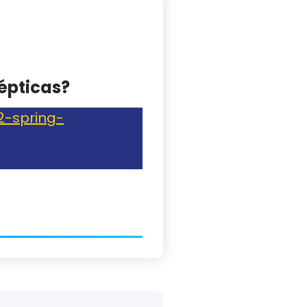
épticas?
2-spring-