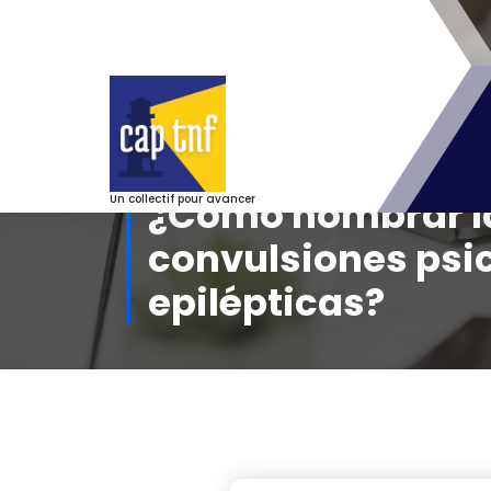
Aller
au
contenu
¿Cómo nombrar l
Un collectif pour avancer
convulsiones psi
epilépticas?