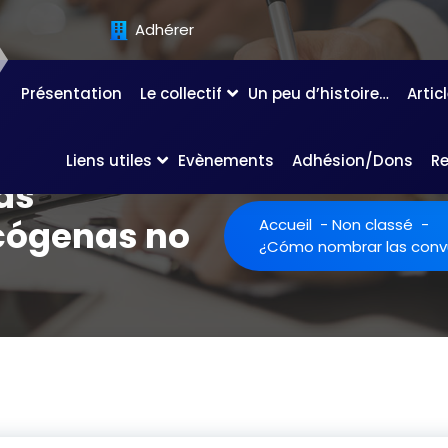
Adhérer
Présentation
Le collectif
Un peu d’histoire…
Artic
Liens utiles
Evènements
Adhésion/Dons
R
as
cógenas no
Accueil
-
Non classé
-
¿Cómo nombrar las convu