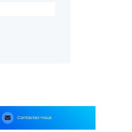
pagne
tremen
(TNF),
s un
Contactez-nous
s
:
more