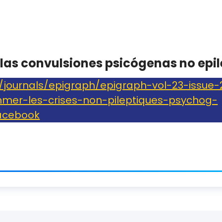
as convulsiones psicógenas no epil
g/journals/epigraph/epigraph-vol-23-issue-
er-les-crises-non-pileptiques-psychog-
acebook