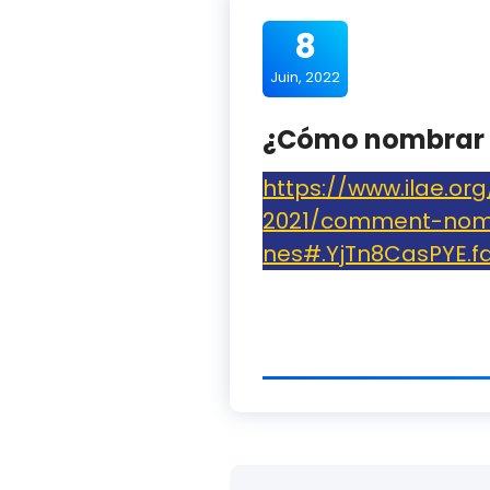
8
Juin, 2022
¿Cómo nombrar l
https://www.ilae.or
2021/comment-nomm
nes#.YjTn8CasPYE.f