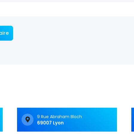
Articles récents
C&M Soutien Accom
ment : accompagner au
t face aux TNF
Vivre avec un trouble
neurologique fonctionnel 
c’est souvent avoir le
sentiment d’avancer dan
9 Rue Abraham Bloch
69007 Lyon
labyrinthe. Les symptôme
fluctuent, les…
Read 