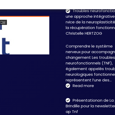
Troubles neurofonctio
une approche intégrative
rvice de la neuroplasticit
la récupération fonctionn
Christelle HERTZOG
Comprendre le système
nerveux pour accompagne
changement Les troubles
neurofonctionnels (TNF),
également appelés troub
neurologiques fonctionnel
représentent l’une des…
:
Read more
Troubles
neurofonct
Présentationon de La
:
Brindille pour la newslett
une
ap Tnf
approche