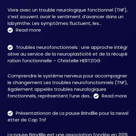
Vivre avec un trouble neurologique fonctionnel (TNF),
c’est souvent avoir le sentiment d’avancer dans un
labyrinthe. Les symptômes fluctuent, les…
:
Read more
C&M
Soutien
Troubles neurofonctionnels : une approche intégr
Accompagnement
ative au service de la neuroplasticité et de la récupé
:
ration fonctionnelle – Christelle HERTZOG
accompagner
autrement
Comprendre le système nerveux pour accompagner
face
le changement Les troubles neurofonctionnels (TNF),
aux
également appelés troubles neurologiques
TNF
:
fonctionnels, représentent l’une des…
Read more
Tro
neu
Présentationon de La pause Brindille pour la newsl
:
etter de Cap Tnf
une
app
La pause Brindille est une association fondée en 2019,
inté