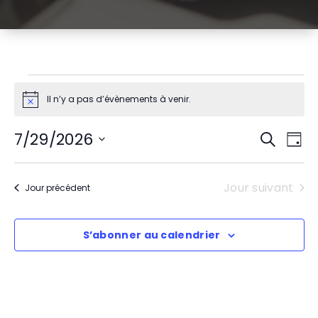
Évènements
Il n’y a pas d’évènements à venir.
Notice
for
R
N
7/29/2026
Recherch
juillet
Jour
Sélectionnez
a
e
une
29,
v
Jour suivant
date.
Jour précédent
c
2026
i
h
S’abonner au calendrier
g
e
a
r
t
c