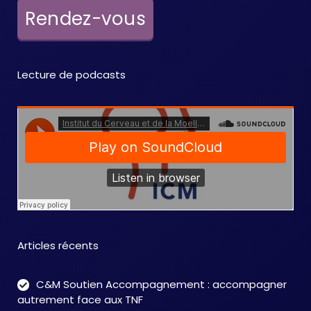
è
Rendez-vous
n
e
Lecture de podcasts
m
e
n
t
s
Articles récents
C&M Soutien Accompagnement : accompagner
autrement face aux TNF