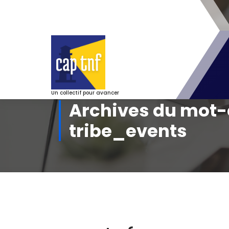
Aller
au
contenu
Un collectif pour avancer
Archives du mot-
tribe_events