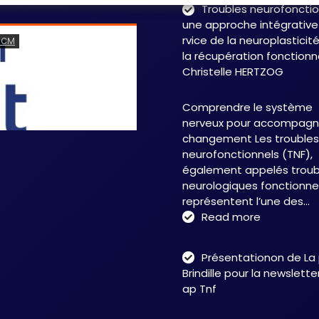
Troubles neurofonctio
une approche intégrative
rvice de la neuroplasticit
la récupération fonctionn
Christelle HERTZOG
Comprendre le système
nerveux pour accompagne
changement Les troubles
neurofonctionnels (TNF),
également appelés troub
neurologiques fonctionnel
représentent l’une des…
:
Read more
Troubles
neurofonct
Présentationon de La
:
Brindille pour la newslett
une
ap Tnf
approche
intégrative