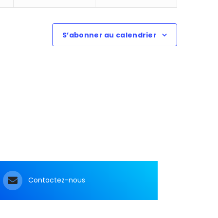
S’abonner au calendrier
pagne
tremen
(TNF),
s un
Contactez-nous
s
:
more
C&M
Soutien