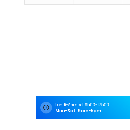
e
m
e
n
Archives
t
s
Archives
Rendez-Vous
Rendez-vous
Lundi-Samedi 9h00-17h00
Mon-Sat: 9am-5pm
Lecture de podcasts