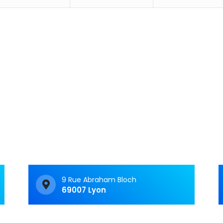
Articles récents
C&M Soutien Accom
ment : accompagner au
t face aux TNF
Vivre avec un trouble
neurologique fonctionnel 
c’est souvent avoir le
sentiment d’avancer dan
9 Rue Abraham Bloch
69007 Lyon
labyrinthe. Les symptôme
fluctuent, les…
Read 