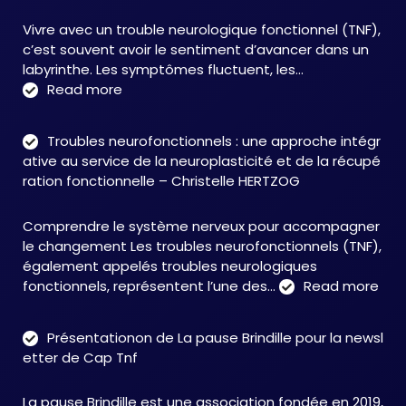
Vivre avec un trouble neurologique fonctionnel (TNF),
c’est souvent avoir le sentiment d’avancer dans un
labyrinthe. Les symptômes fluctuent, les…
:
Read more
C&M
Soutien
Troubles neurofonctionnels : une approche intégr
Accompagnement
ative au service de la neuroplasticité et de la récupé
:
ration fonctionnelle – Christelle HERTZOG
accompagner
autrement
Comprendre le système nerveux pour accompagner
face
le changement Les troubles neurofonctionnels (TNF),
aux
également appelés troubles neurologiques
TNF
:
fonctionnels, représentent l’une des…
Read more
Tro
neu
Présentationon de La pause Brindille pour la newsl
:
etter de Cap Tnf
une
app
La pause Brindille est une association fondée en 2019,
inté