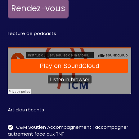
e
Rendez-vous
m
e
Lecture de podcasts
n
t
s
Articles récents
C&M Soutien Accompagnement : accompagner
autrement face aux TNF