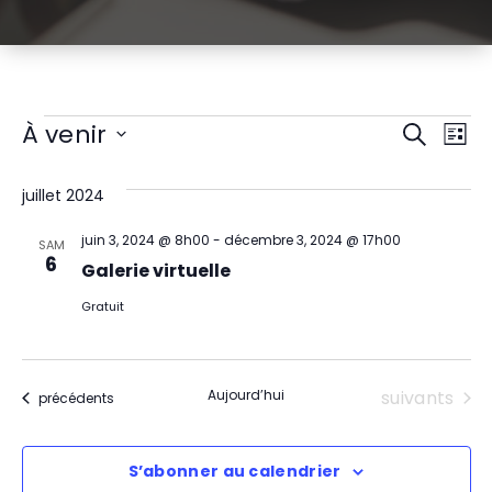
Évènements
R
N
À venir
Recherch
Liste
Sélectionnez
a
e
une
juillet 2024
v
date.
c
juin 3, 2024 @ 8h00
-
décembre 3, 2024 @ 17h00
i
SAM
h
6
Galerie virtuelle
g
e
Gratuit
a
r
t
c
Évènement
Aujourd’hui
suivants
Évènements
précédents
i
h
o
S’abonner au calendrier
e