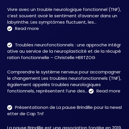
Vivre avec un trouble neurologique fonctionnel (TNF),
c’est souvent avoir le sentiment d’avancer dans un
labyrinthe. Les symptômes fluctuent, les…
:
Read more
C&M
Soutien
Troubles neurofonctionnels : une approche intégr
Accompagnement
ative au service de la neuroplasticité et de la récupé
:
ration fonctionnelle – Christelle HERTZOG
accompagner
autrement
Comprendre le système nerveux pour accompagner
face
le changement Les troubles neurofonctionnels (TNF),
aux
également appelés troubles neurologiques
TNF
:
fonctionnels, représentent l’une des…
Read more
Tro
neu
Présentationon de La pause Brindille pour la newsl
:
etter de Cap Tnf
une
app
La pause Brindille est une association fondée en 2019,
inté