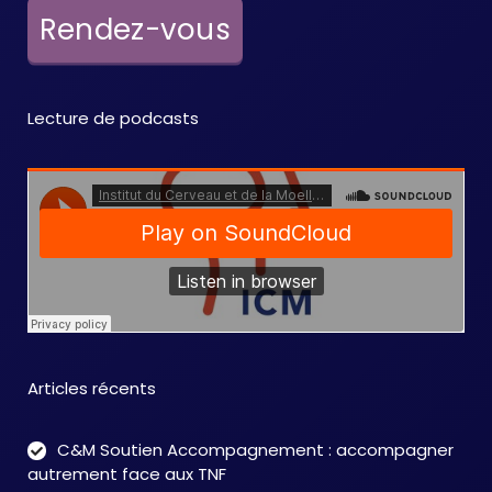
e
Rendez-vous
m
e
Lecture de podcasts
n
t
s
Articles récents
C&M Soutien Accompagnement : accompagner
autrement face aux TNF