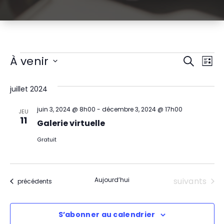
Évènements
R
N
À venir
Recherch
Liste
Sélectionnez
a
e
une
juillet 2024
v
date.
c
juin 3, 2024 @ 8h00
-
décembre 3, 2024 @ 17h00
i
JEU
h
11
Galerie virtuelle
g
e
Gratuit
a
r
t
c
Évènement
Aujourd’hui
suivants
Évènements
précédents
i
h
o
S’abonner au calendrier
e