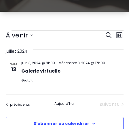
Évènements
R
N
À venir
Recherch
Liste
Sélectionnez
a
e
une
juillet 2024
v
date.
c
juin 3, 2024 @ 8h00
-
décembre 3, 2024 @ 17h00
i
SAM
h
13
Galerie virtuelle
g
e
Gratuit
a
r
t
c
Évènement
Aujourd’hui
suivants
Évènements
précédents
i
h
o
S’abonner au calendrier
e