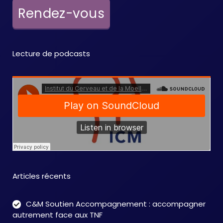
e
Rendez-vous
m
e
Lecture de podcasts
n
t
s
Articles récents
C&M Soutien Accompagnement : accompagner
autrement face aux TNF