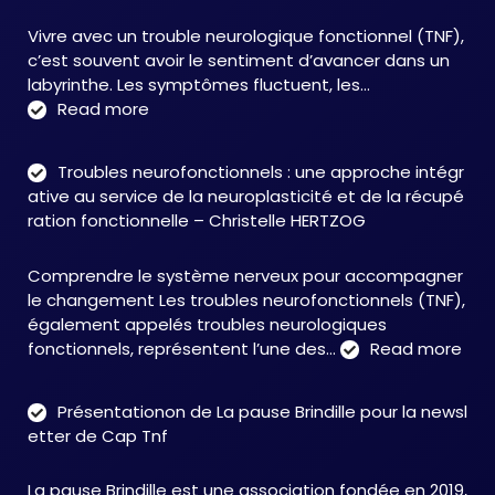
Vivre avec un trouble neurologique fonctionnel (TNF),
c’est souvent avoir le sentiment d’avancer dans un
labyrinthe. Les symptômes fluctuent, les…
:
Read more
C&M
Soutien
Troubles neurofonctionnels : une approche intégr
Accompagnement
ative au service de la neuroplasticité et de la récupé
:
ration fonctionnelle – Christelle HERTZOG
accompagner
autrement
Comprendre le système nerveux pour accompagner
face
le changement Les troubles neurofonctionnels (TNF),
aux
également appelés troubles neurologiques
TNF
:
fonctionnels, représentent l’une des…
Read more
Tro
neu
Présentationon de La pause Brindille pour la newsl
:
etter de Cap Tnf
une
app
La pause Brindille est une association fondée en 2019,
inté