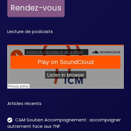
e
Rendez-vous
m
e
Lecture de podcasts
n
t
s
Articles récents
C&M Soutien Accompagnement : accompagner
autrement face aux TNF