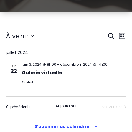
Évènements
R
N
À venir
Recherch
Liste
Sélectionnez
a
e
une
juillet 2024
v
date.
c
juin 3, 2024 @ 8h00
-
décembre 3, 2024 @ 17h00
i
LUN
h
22
Galerie virtuelle
g
e
Gratuit
a
r
t
c
Évènement
Aujourd’hui
suivants
Évènements
précédents
i
h
o
S’abonner au calendrier
e