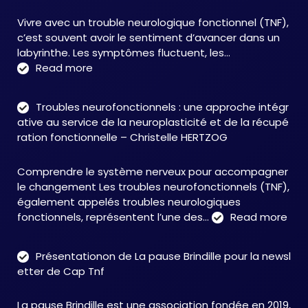
Vivre avec un trouble neurologique fonctionnel (TNF),
c’est souvent avoir le sentiment d’avancer dans un
labyrinthe. Les symptômes fluctuent, les…
:
Read more
C&M
Soutien
Troubles neurofonctionnels : une approche intégr
Accompagnement
ative au service de la neuroplasticité et de la récupé
:
ration fonctionnelle – Christelle HERTZOG
accompagner
autrement
Comprendre le système nerveux pour accompagner
face
le changement Les troubles neurofonctionnels (TNF),
aux
également appelés troubles neurologiques
TNF
:
fonctionnels, représentent l’une des…
Read more
Tro
neu
Présentationon de La pause Brindille pour la newsl
:
etter de Cap Tnf
une
app
La pause Brindille est une association fondée en 2019,
inté