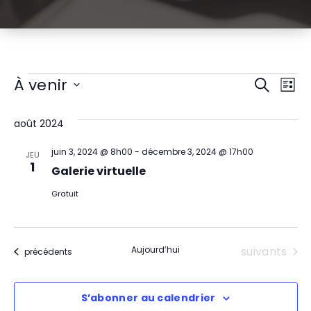
Évènements
R
N
À venir
Recherch
Liste
Sélectionnez
a
e
une
août 2024
v
date.
c
juin 3, 2024 @ 8h00
-
décembre 3, 2024 @ 17h00
i
JEU
h
1
Galerie virtuelle
g
e
Gratuit
a
r
t
c
Évènement
Aujourd’hui
suivants
Évènements
précédents
i
h
o
S’abonner au calendrier
e