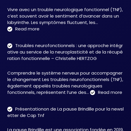
Vivre avec un trouble neurologique fonctionnel (TNF),
c’est souvent avoir le sentiment d’avancer dans un
labyrinthe. Les symptômes fluctuent, les…
:
Read more
C&M
Soutien
Troubles neurofonctionnels : une approche intégr
Accompagnement
ative au service de la neuroplasticité et de la récupé
:
ration fonctionnelle – Christelle HERTZOG
accompagner
autrement
Comprendre le système nerveux pour accompagner
face
le changement Les troubles neurofonctionnels (TNF),
aux
également appelés troubles neurologiques
TNF
:
fonctionnels, représentent l’une des…
Read more
Tro
neu
Présentationon de La pause Brindille pour la newsl
:
etter de Cap Tnf
une
app
La pause Brindille est une association fondée en 2019,
inté