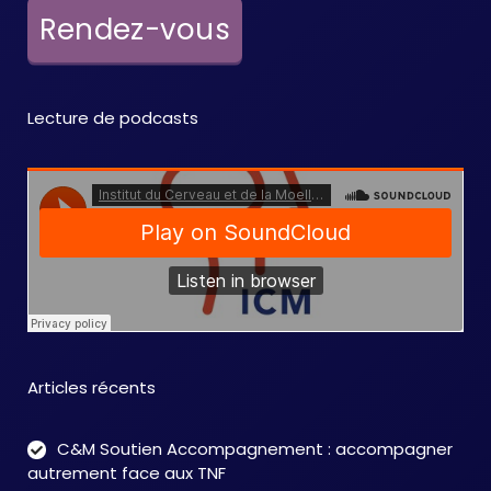
e
Rendez-vous
m
e
Lecture de podcasts
n
t
s
Articles récents
C&M Soutien Accompagnement : accompagner
autrement face aux TNF