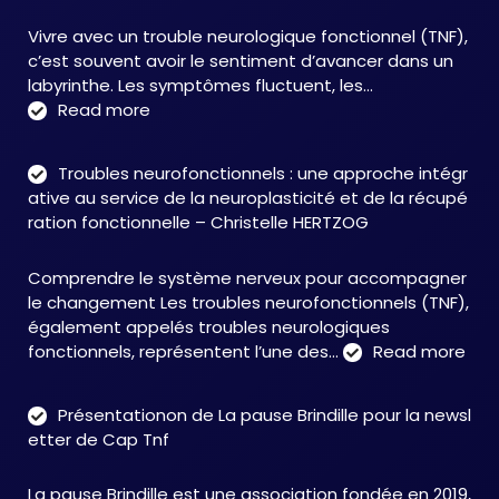
Vivre avec un trouble neurologique fonctionnel (TNF),
c’est souvent avoir le sentiment d’avancer dans un
labyrinthe. Les symptômes fluctuent, les…
:
Read more
C&M
Soutien
Troubles neurofonctionnels : une approche intégr
Accompagnement
ative au service de la neuroplasticité et de la récupé
:
ration fonctionnelle – Christelle HERTZOG
accompagner
autrement
Comprendre le système nerveux pour accompagner
face
le changement Les troubles neurofonctionnels (TNF),
aux
également appelés troubles neurologiques
TNF
:
fonctionnels, représentent l’une des…
Read more
Tro
neu
Présentationon de La pause Brindille pour la newsl
:
etter de Cap Tnf
une
app
La pause Brindille est une association fondée en 2019,
inté