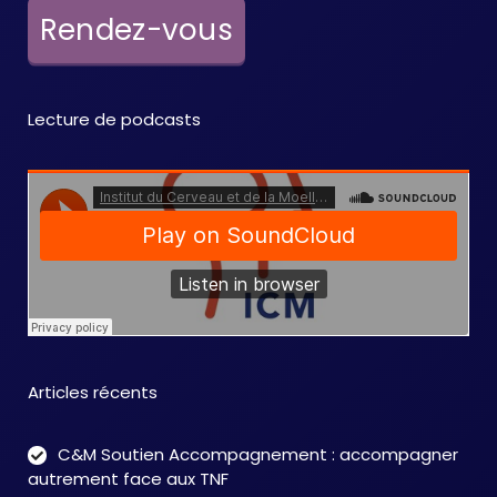
e
Rendez-vous
m
e
Lecture de podcasts
n
t
s
Articles récents
C&M Soutien Accompagnement : accompagner
autrement face aux TNF