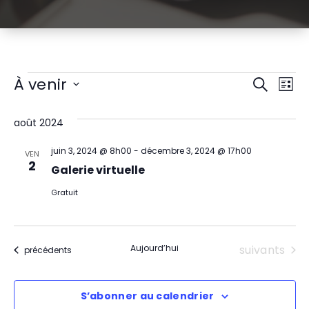
Évènements
R
N
À venir
Recherch
Liste
Sélectionnez
a
e
une
août 2024
v
date.
c
juin 3, 2024 @ 8h00
-
décembre 3, 2024 @ 17h00
i
VEN
h
2
Galerie virtuelle
g
e
Gratuit
a
r
t
c
Évènement
Aujourd’hui
suivants
Évènements
précédents
i
h
o
S’abonner au calendrier
e