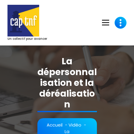
Aller
au
contenu
Un collectif pour avancer
La
dépersonnal
isation et la
déréalisatio
n
Accueil
-
Vidéo
-
La