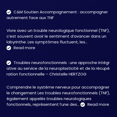
C&M Soutien Accompagnement : accompagner
autrement face aux TNF
Vivre avec un trouble neurologique fonctionnel (TNF),
c’est souvent avoir le sentiment d’avancer dans un
labyrinthe. Les symptômes fluctuent, les…
:
Read more
C&M
Soutien
Troubles neurofonctionnels : une approche intégr
Accompagnement
ative au service de la neuroplasticité et de la récupé
:
ration fonctionnelle – Christelle HERTZOG
accompagner
autrement
Comprendre le système nerveux pour accompagner
face
le changement Les troubles neurofonctionnels (TNF),
aux
également appelés troubles neurologiques
TNF
:
fonctionnels, représentent l’une des…
Read more
Tro
neu