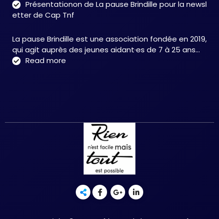
Présentationon de La pause Brindille pour la newsl
:
etter de Cap Tnf
une
app
La pause Brindille est une association fondée en 2019,
inté
qui agit auprès des jeunes aidant·es de 7 à 25 ans…
au
:
Read more
serv
Présentationon
de
de
la
La
neur
pause
et
Brindille
de
pour
la
la
réc
newsletter
fonc
de
–
Cap
Chri
Tnf
HER