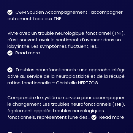
C&M Soutien Accompagnement : accompagner
autrement face aux TNF
Vivre avec un trouble neurologique fonctionnel (TNF),
c’est souvent avoir le sentiment d’avancer dans un
labyrinthe. Les symptômes fluctuent, les…
:
Read more
C&M
Soutien
Troubles neurofonctionnels : une approche intégr
Accompagnement
ative au service de la neuroplasticité et de la récupé
:
ration fonctionnelle – Christelle HERTZOG
accompagner
autrement
Comprendre le système nerveux pour accompagner
face
le changement Les troubles neurofonctionnels (TNF),
aux
également appelés troubles neurologiques
TNF
:
fonctionnels, représentent l’une des…
Read more
Tro
neu