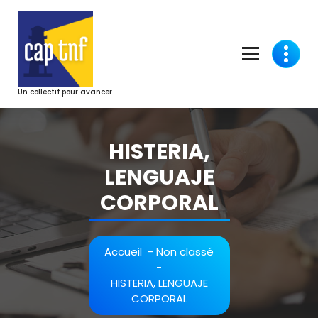
Aller
au
contenu
Un collectif pour avancer
HISTERIA,
LENGUAJE
CORPORAL
Accueil
-
Non classé
-
HISTERIA, LENGUAJE
CORPORAL