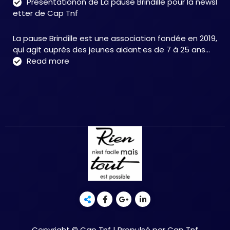
Présentationon de La pause Brindille pour la newsl
:
etter de Cap Tnf
une
app
La pause Brindille est une association fondée en 2019,
inté
qui agit auprès des jeunes aidant·es de 7 à 25 ans…
au
:
Read more
serv
Présentationon
de
de
la
La
neur
pause
et
Brindille
de
pour
la
la
réc
newsletter
fonc
de
–
Cap
Chri
Tnf
HER
Copyright © Cap Tnf | Propulsé par Cap Tnf