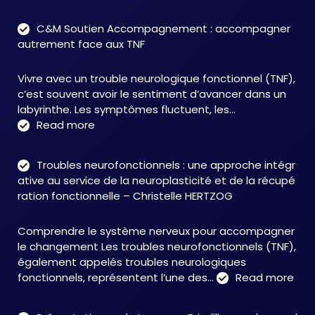
C&M Soutien Accompagnement : accompagner
autrement face aux TNF
Vivre avec un trouble neurologique fonctionnel (TNF),
c’est souvent avoir le sentiment d’avancer dans un
labyrinthe. Les symptômes fluctuent, les…
:
Read more
C&M
Soutien
Troubles neurofonctionnels : une approche intégr
Accompagnement
ative au service de la neuroplasticité et de la récupé
:
ration fonctionnelle – Christelle HERTZOG
accompagner
autrement
Comprendre le système nerveux pour accompagner
face
le changement Les troubles neurofonctionnels (TNF),
aux
également appelés troubles neurologiques
TNF
:
fonctionnels, représentent l’une des…
Read more
Tro
neu