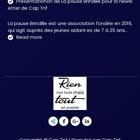
Présentationon de La pause Brindille pour la newsl
:
etter de Cap Tnf
une
app
La pause Brindille est une association fondée en 2019,
inté
qui agit auprès des jeunes aidant·es de 7 à 25 ans…
au
:
Read more
serv
Présentationon
de
de
la
La
neur
pause
et
Brindille
de
pour
la
la
réc
newsletter
fonc
de
–
Cap
Chri
Tnf
HER
Copyright © Cap Tnf | Propulsé par Cap Tnf