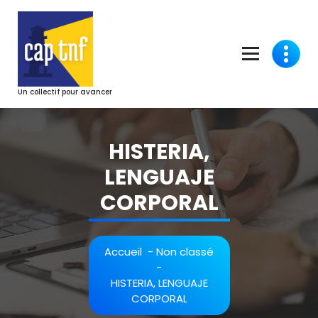
Aller
au
contenu
Un collectif pour avancer
HISTERIA,
LENGUAJE
CORPORAL
Accueil
-
Non classé
-
HISTERIA, LENGUAJE
CORPORAL