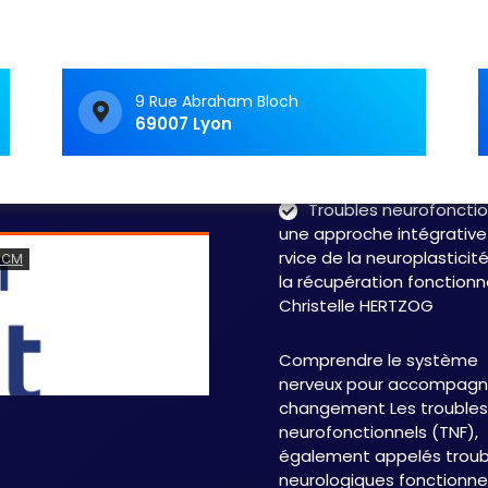
Vivre avec un trouble
neurologique fonctionnel 
c’est souvent avoir le
sentiment d’avancer dan
9 Rue Abraham Bloch
69007 Lyon
labyrinthe. Les symptôme
fluctuent, les…
Read 
Troubles neurofonctio
une approche intégrative
rvice de la neuroplasticit
la récupération fonctionn
Christelle HERTZOG
Comprendre le système
nerveux pour accompagne
changement Les troubles
neurofonctionnels (TNF),
également appelés troub
neurologiques fonctionnel