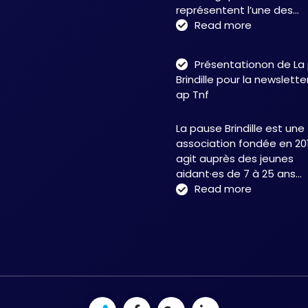
représentent l’une des…
:
Read more
Troubles
neurofonct
Présentationon de La
:
Brindille pour la newslett
une
ap Tnf
approche
intégrative
La pause Brindille est une
au
association fondée en 201
service
agit auprès des jeunes
de
aidant·es de 7 à 25 ans…
la
:
Read more
neuroplasti
Présentati
et
de
de
La
la
pause
récupérati
Brindille
fonctionnel
pour
–
la
Christelle