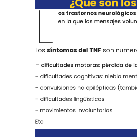
L
¿Qué son los
os trastornos neurológicos
en la que los mensajes volunt
Los
síntomas del TNF
son numero
– dificultades motoras: pérdida de
– dificultades cognitivas: niebla me
– convulsiones no epilépticas (tamb
– dificultades lingüísticas
– movimientos involuntarios
Etc.