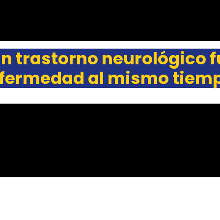
n trastorno neurológico f
fermedad al mismo tiem
Articles récents
C&M Soutien Accom
ment : accompagner au
t face aux TNF