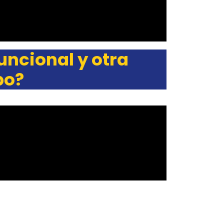
uncional y otra
po?
pagne
tremen