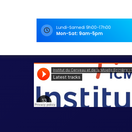
Rendez-Vous
Rendez-vous
Lundi-Samedi 9h00-17h00
Mon-Sat: 9am-5pm
Lecture de podcasts