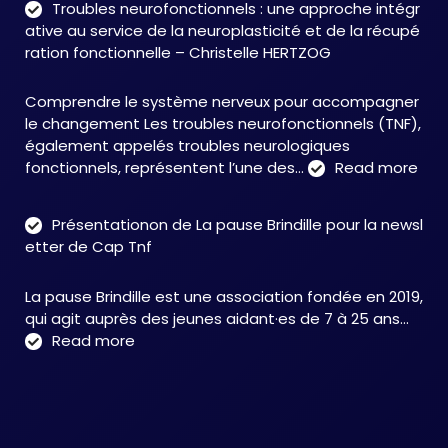
Troubles neurofonctionnels : une approche intégr
Accompagnement
ative au service de la neuroplasticité et de la récupé
:
ration fonctionnelle – Christelle HERTZOG
accompagner
autrement
Comprendre le système nerveux pour accompagner
face
le changement Les troubles neurofonctionnels (TNF),
aux
également appelés troubles neurologiques
TNF
:
fonctionnels, représentent l’une des…
Read more
Tro
neu
Présentationon de La pause Brindille pour la newsl
:
etter de Cap Tnf
une
app
La pause Brindille est une association fondée en 2019,
inté
qui agit auprès des jeunes aidant·es de 7 à 25 ans…
au
:
Read more
serv
Présentationon
de
de
la
La
neur
pause
et