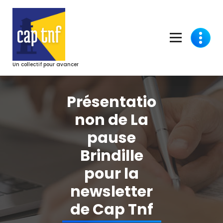
Aller
au
contenu
Un collectif pour avancer
Présentatio
non de La
pause
Brindille
pour la
newsletter
de Cap Tnf