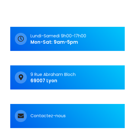
Lundi-Samedi 9h00-17h00
Mon-Sat: 9am-5pm
9 Rue Abraham Bloch
69007 Lyon
Contactez-nous