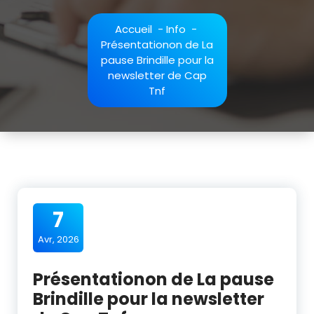
Accueil
-
Info
-
Présentationon de La
pause Brindille pour la
newsletter de Cap
Tnf
7
Avr, 2026
Présentationon de La pause
Brindille pour la newsletter