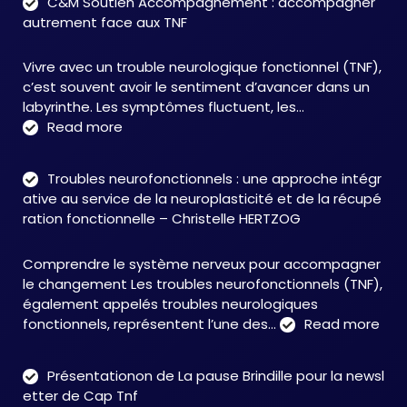
C&M Soutien Accompagnement : accompagner
autrement face aux TNF
Vivre avec un trouble neurologique fonctionnel (TNF),
c’est souvent avoir le sentiment d’avancer dans un
labyrinthe. Les symptômes fluctuent, les…
:
Read more
C&M
Soutien
Troubles neurofonctionnels : une approche intégr
Accompagnement
ative au service de la neuroplasticité et de la récupé
:
ration fonctionnelle – Christelle HERTZOG
accompagner
autrement
Comprendre le système nerveux pour accompagner
face
le changement Les troubles neurofonctionnels (TNF),
aux
également appelés troubles neurologiques
TNF
:
fonctionnels, représentent l’une des…
Read more
Tro
neu
Présentationon de La pause Brindille pour la newsl
:
etter de Cap Tnf
une