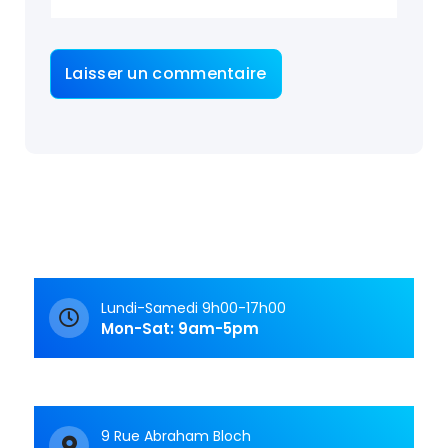
Lundi-Samedi 9h00-17h00
Mon-Sat: 9am-5pm
9 Rue Abraham Bloch