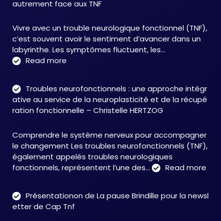
autrement face aux TNF
Vivre avec un trouble neurologique fonctionnel (TNF),
c’est souvent avoir le sentiment d’avancer dans un
labyrinthe. Les symptômes fluctuent, les…
:
Read more
C&M
Soutien
Troubles neurofonctionnels : une approche intégr
Accompagnement
ative au service de la neuroplasticité et de la récupé
:
ration fonctionnelle – Christelle HERTZOG
accompagner
autrement
Comprendre le système nerveux pour accompagner
face
le changement Les troubles neurofonctionnels (TNF),
aux
également appelés troubles neurologiques
TNF
:
fonctionnels, représentent l’une des…
Read more
Tro
neu
Présentationon de La pause Brindille pour la newsl
:
etter de Cap Tnf
une