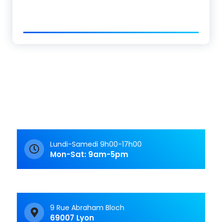
Lundi-Samedi 9h00-17h00
Mon-Sat: 9am-5pm
9 Rue Abraham Bloch
69007 Lyon