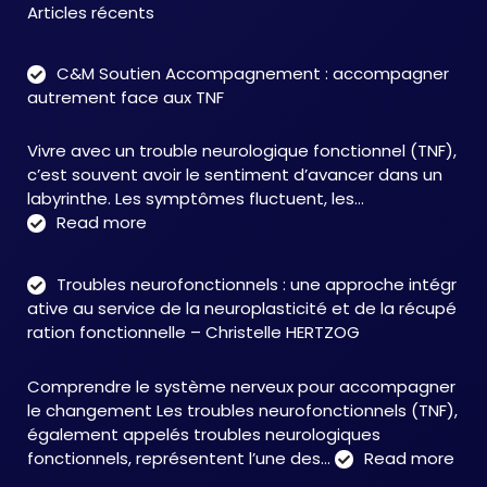
Articles récents
C&M Soutien Accompagnement : accompagner
autrement face aux TNF
Vivre avec un trouble neurologique fonctionnel (TNF),
c’est souvent avoir le sentiment d’avancer dans un
labyrinthe. Les symptômes fluctuent, les…
:
Read more
C&M
Soutien
Troubles neurofonctionnels : une approche intégr
Accompagnement
ative au service de la neuroplasticité et de la récupé
:
ration fonctionnelle – Christelle HERTZOG
accompagner
autrement
Comprendre le système nerveux pour accompagner
face
le changement Les troubles neurofonctionnels (TNF),
aux
également appelés troubles neurologiques
TNF
:
fonctionnels, représentent l’une des…
Read more
Tro