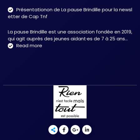
neu
Présentationon de La pause Brindille pour la newsl
:
etter de Cap Tnf
une
app
La pause Brindille est une association fondée en 2019,
inté
qui agit auprès des jeunes aidant·es de 7 à 25 ans…
au
:
Read more
serv
Présentationon
de
de
la
La
neur
pause
et
Brindille
de
pour
la
la
réc
newsletter
fonc
de
–
Cap
Chri
Tnf
HER