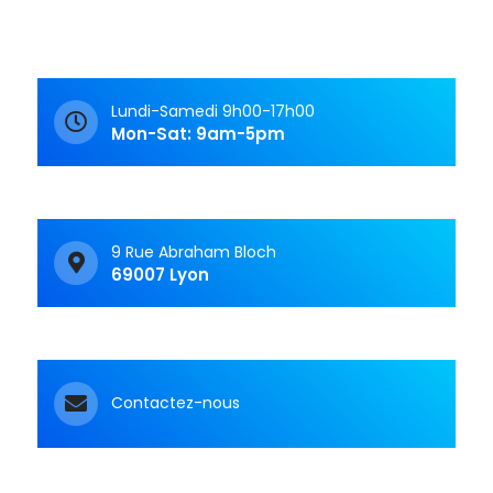
Lundi-Samedi 9h00-17h00
Mon-Sat: 9am-5pm
9 Rue Abraham Bloch
69007 Lyon
Contactez-nous