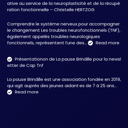
ative au service de la neuroplasticité et de la récupé
:
ration fonctionnelle – Christelle HERTZOG
accompagner
autrement
Comprendre le système nerveux pour accompagner
face
le changement Les troubles neurofonctionnels (TNF),
aux
également appelés troubles neurologiques
TNF
:
fonctionnels, représentent l’une des…
Read more
Tro
neu
Présentationon de La pause Brindille pour la newsl
:
etter de Cap Tnf
une
app
La pause Brindille est une association fondée en 2019,
inté
qui agit auprès des jeunes aidant·es de 7 à 25 ans…
au
:
Read more
serv
Présentationon
de
de
la
La
neur
pause
et
Brindille
de