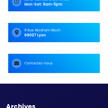
Mon-Sat: 9am-5pm
9 Rue Abraham Bloch
69007 Lyon
Contactez-nous
Archives