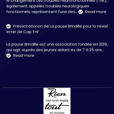
le changement Les troubles neurofonctionnels (TNF),
aux
également appelés troubles neurologiques
TNF
:
fonctionnels, représentent l’une des…
Read more
Tro
neu
Présentationon de La pause Brindille pour la newsl
:
etter de Cap Tnf
une
app
La pause Brindille est une association fondée en 2019,
inté
qui agit auprès des jeunes aidant·es de 7 à 25 ans…
au
:
Read more
serv
Présentationon
de
de
la
La
neur
pause
et
Brindille
de
pour
la
la
réc
newsletter
fonc
de
–
Cap
Chri