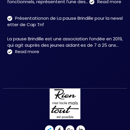
:
fonctionnels, représentent l’une des…
Read more
Tro
neu
Présentationon de La pause Brindille pour la newsl
:
etter de Cap Tnf
une
app
La pause Brindille est une association fondée en 2019,
inté
qui agit auprès des jeunes aidant·es de 7 à 25 ans…
au
:
Read more
serv
Présentationon
de
de
la
La
neur
pause
et
Brindille
de
pour
la
la
réc
newsletter
fonc
de
–
Cap
Chri
Tnf
HER