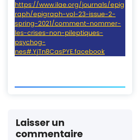
https://www.ilae.org/journals/epig
raph/epigraph-vol-23-issue-2-
spring-2021/comment-nommer-
les-crises-non-pileptiques-
psychog-
nes#.YjTn8CasPYE.facebook
Laisser un
commentaire