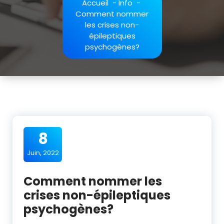
Accueil
-
Info
-
Comment nommer
les crises non-
épileptiques
psychogènes?
8
Juin, 2022
Comment nommer les
crises non-épileptiques
psychogènes?