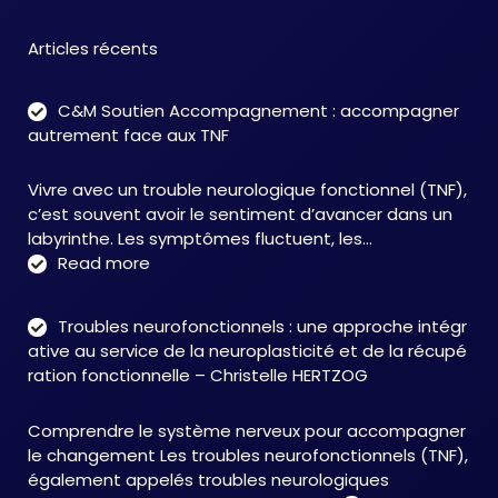
Articles récents
C&M Soutien Accompagnement : accompagner
autrement face aux TNF
Vivre avec un trouble neurologique fonctionnel (TNF),
c’est souvent avoir le sentiment d’avancer dans un
labyrinthe. Les symptômes fluctuent, les…
:
Read more
C&M
Soutien
Troubles neurofonctionnels : une approche intégr
Accompagnement
ative au service de la neuroplasticité et de la récupé
:
ration fonctionnelle – Christelle HERTZOG
accompagner
autrement
Comprendre le système nerveux pour accompagner
face
le changement Les troubles neurofonctionnels (TNF),
aux
également appelés troubles neurologiques
TNF