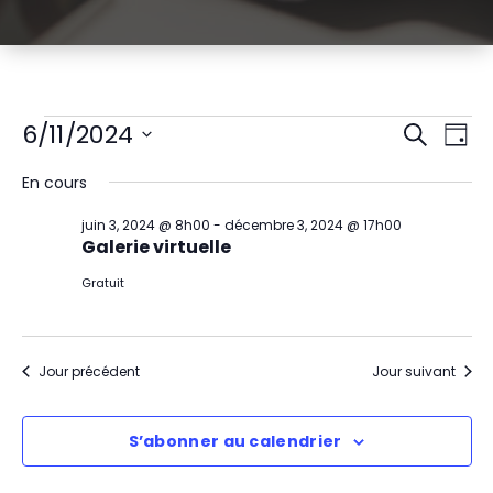
Évènements
R
N
6/11/2024
Recherch
Jour
Sélectionnez
a
e
for
En cours
une
v
date.
c
juin
juin 3, 2024 @ 8h00
-
décembre 3, 2024 @ 17h00
i
Galerie virtuelle
h
11,
g
Gratuit
e
2024
a
r
t
Jour précédent
Jour suivant
c
i
h
S’abonner au calendrier
o
e