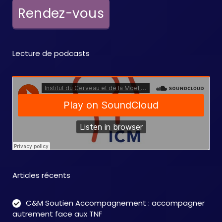
e
Rendez-vous
m
e
Lecture de podcasts
n
t
s
Articles récents
C&M Soutien Accompagnement : accompagner
autrement face aux TNF