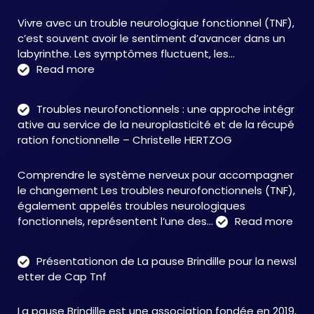
Vivre avec un trouble neurologique fonctionnel (TNF),
c’est souvent avoir le sentiment d’avancer dans un
labyrinthe. Les symptômes fluctuent, les…
:
Read more
C&M
Soutien
Troubles neurofonctionnels : une approche intégr
Accompagnement
ative au service de la neuroplasticité et de la récupé
:
ration fonctionnelle – Christelle HERTZOG
accompagner
autrement
Comprendre le système nerveux pour accompagner
face
le changement Les troubles neurofonctionnels (TNF),
aux
également appelés troubles neurologiques
TNF
:
fonctionnels, représentent l’une des…
Read more
Tro
neu
Présentationon de La pause Brindille pour la newsl
:
etter de Cap Tnf
une
app
La pause Brindille est une association fondée en 2019,
inté