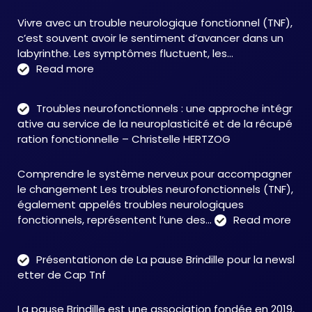
Vivre avec un trouble neurologique fonctionnel (TNF),
c’est souvent avoir le sentiment d’avancer dans un
labyrinthe. Les symptômes fluctuent, les…
:
Read more
C&M
Soutien
Troubles neurofonctionnels : une approche intégr
Accompagnement
ative au service de la neuroplasticité et de la récupé
:
ration fonctionnelle – Christelle HERTZOG
accompagner
autrement
Comprendre le système nerveux pour accompagner
face
le changement Les troubles neurofonctionnels (TNF),
aux
également appelés troubles neurologiques
TNF
:
fonctionnels, représentent l’une des…
Read more
Tro
neu
Présentationon de La pause Brindille pour la newsl
:
etter de Cap Tnf
une
app
La pause Brindille est une association fondée en 2019,
inté