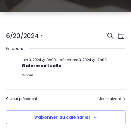
Évènements
R
N
6/20/2024
Recherch
Jour
Sélectionnez
a
e
for
En cours
une
v
date.
c
juin
juin 3, 2024 @ 8h00
-
décembre 3, 2024 @ 17h00
i
Galerie virtuelle
h
20,
g
Gratuit
e
2024
a
r
t
Jour précédent
Jour suivant
c
i
h
S’abonner au calendrier
o
e