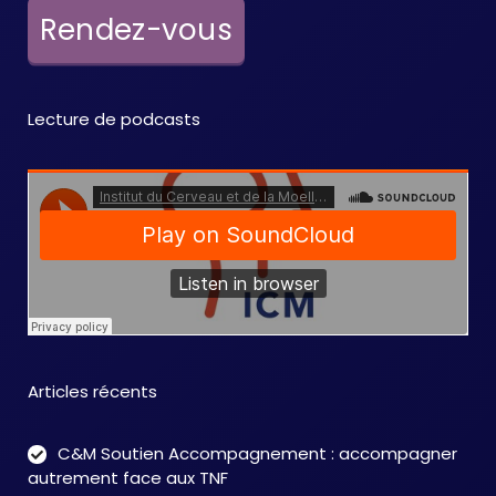
e
Rendez-vous
m
e
Lecture de podcasts
n
t
s
Articles récents
C&M Soutien Accompagnement : accompagner
autrement face aux TNF