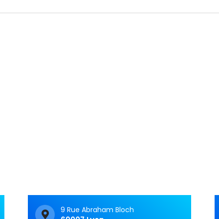
Articles récents
C&M Soutien Accom
ment : accompagner au
t face aux TNF
Vivre avec un trouble
neurologique fonctionnel 
c’est souvent avoir le
sentiment d’avancer dan
9 Rue Abraham Bloch