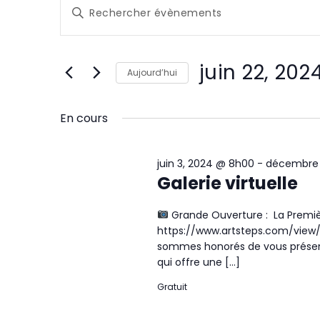
Évènements
R
Saisir
e
for
mot-
clé.
c
Rechercher
juin
juin 22, 202
Évènements
Aujourd’hui
h
par
22,
Sélectionnez
mot-
e
une
En cours
clé.
2024
date.
r
juin 3, 2024 @ 8h00
-
décembre 
c
Galerie virtuelle
h
Grande Ouverture : La Premiè
e
https://www.artsteps.com/vie
sommes honorés de vous présente
e
qui offre une […]
t
Gratuit
n