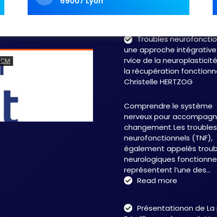
69007 Lyon
labyrinthe. Les symptôme
fluctuent, les…
Read 
Troubles neurofonctio
une approche intégrative
rvice de la neuroplasticit
la récupération fonctionn
Christelle HERTZOG
Comprendre le système
nerveux pour accompagne
changement Les troubles
neurofonctionnels (TNF),
également appelés troub
neurologiques fonctionnel
représentent l’une des…
:
Read more
Troubles
neurofonct
Présentationon de La
: