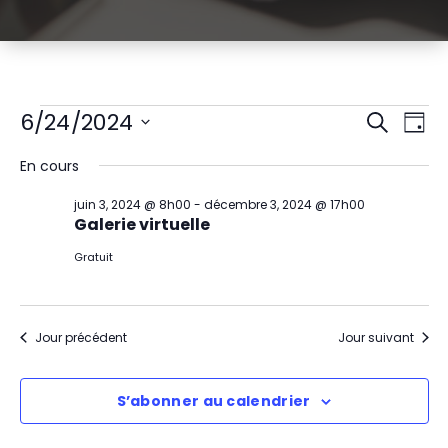
Évènements
R
N
6/24/2024
Recherch
Jour
Sélectionnez
a
e
for
En cours
une
v
date.
c
juin
juin 3, 2024 @ 8h00
-
décembre 3, 2024 @ 17h00
i
Galerie virtuelle
h
24,
g
Gratuit
e
2024
a
r
t
Jour précédent
Jour suivant
c
i
h
S’abonner au calendrier
o
e