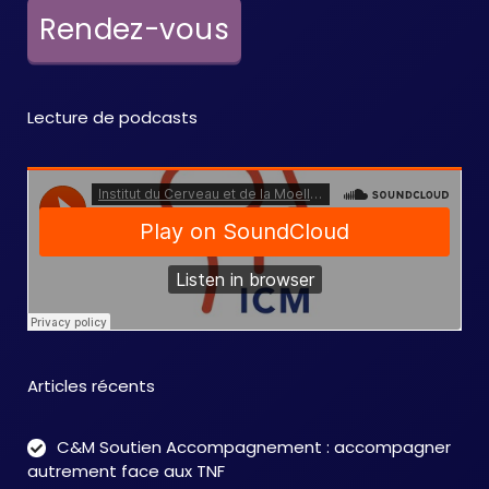
e
Rendez-vous
m
e
Lecture de podcasts
n
t
s
Articles récents
C&M Soutien Accompagnement : accompagner
autrement face aux TNF