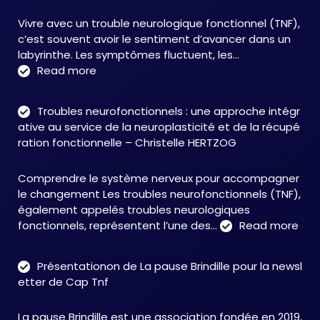
Vivre avec un trouble neurologique fonctionnel (TNF),
c’est souvent avoir le sentiment d’avancer dans un
labyrinthe. Les symptômes fluctuent, les…
:
Read more
C&M
Soutien
Troubles neurofonctionnels : une approche intégr
Accompagnement
ative au service de la neuroplasticité et de la récupé
:
ration fonctionnelle – Christelle HERTZOG
accompagner
autrement
Comprendre le système nerveux pour accompagner
face
le changement Les troubles neurofonctionnels (TNF),
aux
également appelés troubles neurologiques
TNF
:
fonctionnels, représentent l’une des…
Read more
Tro
neu
Présentationon de La pause Brindille pour la newsl
:
etter de Cap Tnf
une
app
La pause Brindille est une association fondée en 2019,
inté