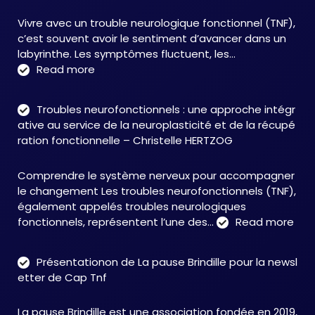
Vivre avec un trouble neurologique fonctionnel (TNF),
c’est souvent avoir le sentiment d’avancer dans un
labyrinthe. Les symptômes fluctuent, les…
:
Read more
C&M
Soutien
Troubles neurofonctionnels : une approche intégr
Accompagnement
ative au service de la neuroplasticité et de la récupé
:
ration fonctionnelle – Christelle HERTZOG
accompagner
autrement
Comprendre le système nerveux pour accompagner
face
le changement Les troubles neurofonctionnels (TNF),
aux
également appelés troubles neurologiques
TNF
:
fonctionnels, représentent l’une des…
Read more
Tro
neu
Présentationon de La pause Brindille pour la newsl
:
etter de Cap Tnf
une
app
La pause Brindille est une association fondée en 2019,
inté