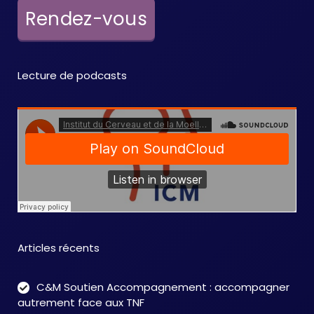
e
Rendez-vous
m
e
Lecture de podcasts
n
t
s
Articles récents
C&M Soutien Accompagnement : accompagner
autrement face aux TNF