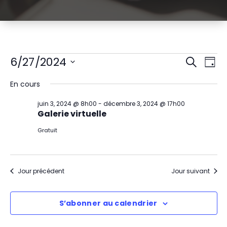
Évènements
R
N
6/27/2024
Recherch
Jour
Sélectionnez
a
e
for
En cours
une
v
date.
c
juin
juin 3, 2024 @ 8h00
-
décembre 3, 2024 @ 17h00
i
Galerie virtuelle
h
27,
g
Gratuit
e
2024
a
r
t
Jour précédent
Jour suivant
c
i
h
S’abonner au calendrier
o
e