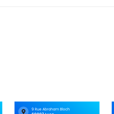
Articles récents
C&M Soutien Accom
ment : accompagner au
t face aux TNF
Vivre avec un trouble
neurologique fonctionnel 
c’est souvent avoir le
sentiment d’avancer dan
9 Rue Abraham Bloch