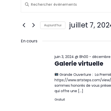
Évènements
R
Saisir
e
for
mot-
clé.
c
Rechercher
juillet
juillet 7, 20
Évènements
Aujourd’hui
h
par
7,
Sélectionnez
mot-
e
une
En cours
clé.
2024
date.
r
juin 3, 2024 @ 8h00
-
décembre 
c
Galerie virtuelle
h
Grande Ouverture : La Premiè
e
https://www.artsteps.com/vie
sommes honorés de vous présente
e
qui offre une […]
t
Gratuit
n