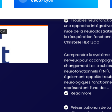
69007 Lyon
labyrinthe. Les symptôme
fluctuent, les…
Read 
Troubles neurofonctio
une approche intégrative
rvice de la neuroplasticit
la récupération fonctionn
Christelle HERTZOG
Comprendre le système
nerveux pour accompagne
changement Les troubles
neurofonctionnels (TNF),
également appelés troub
neurologiques fonctionnel
représentent l’une des…
:
Read more
Troubles
neurofonct
Présentationon de La
: