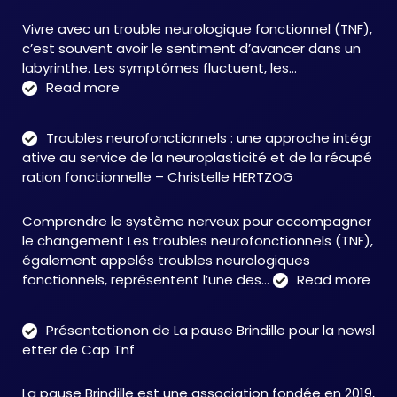
Vivre avec un trouble neurologique fonctionnel (TNF),
c’est souvent avoir le sentiment d’avancer dans un
labyrinthe. Les symptômes fluctuent, les…
:
Read more
C&M
Soutien
Troubles neurofonctionnels : une approche intégr
Accompagnement
ative au service de la neuroplasticité et de la récupé
:
ration fonctionnelle – Christelle HERTZOG
accompagner
autrement
Comprendre le système nerveux pour accompagner
face
le changement Les troubles neurofonctionnels (TNF),
aux
également appelés troubles neurologiques
TNF
:
fonctionnels, représentent l’une des…
Read more
Tro
neu
Présentationon de La pause Brindille pour la newsl
:
etter de Cap Tnf
une
app
La pause Brindille est une association fondée en 2019,
inté