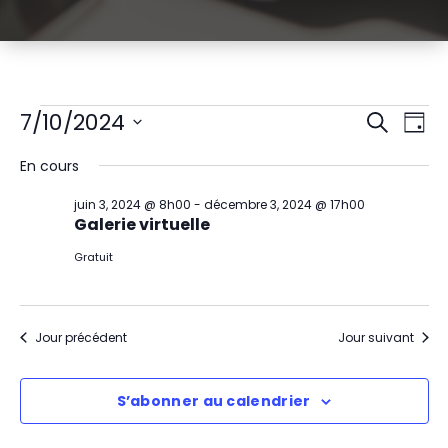
Évènements
R
N
7/10/2024
Recherch
Jour
Sélectionnez
a
e
for
En cours
une
v
date.
c
juillet
juin 3, 2024 @ 8h00
-
décembre 3, 2024 @ 17h00
i
Galerie virtuelle
h
10,
g
Gratuit
e
2024
a
r
t
Jour précédent
Jour suivant
c
i
h
S’abonner au calendrier
o
e