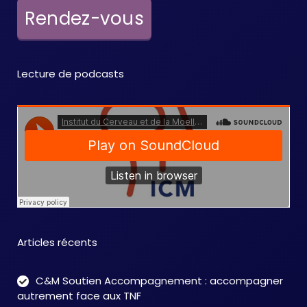
e
Rendez-vous
m
e
Lecture de podcasts
n
t
s
Articles récents
C&M Soutien Accompagnement : accompagner
autrement face aux TNF