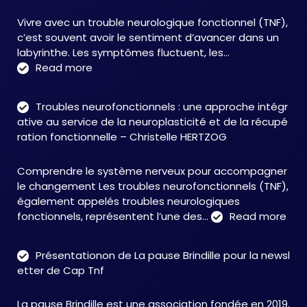
Vivre avec un trouble neurologique fonctionnel (TNF),
c’est souvent avoir le sentiment d’avancer dans un
labyrinthe. Les symptômes fluctuent, les…
:
Read more
C&M
Soutien
Troubles neurofonctionnels : une approche intégr
Accompagnement
ative au service de la neuroplasticité et de la récupé
:
ration fonctionnelle – Christelle HERTZOG
accompagner
autrement
Comprendre le système nerveux pour accompagner
face
le changement Les troubles neurofonctionnels (TNF),
aux
également appelés troubles neurologiques
TNF
:
fonctionnels, représentent l’une des…
Read more
Tro
neu
Présentationon de La pause Brindille pour la newsl
:
etter de Cap Tnf
une
app
La pause Brindille est une association fondée en 2019,
inté