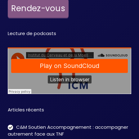
e
Rendez-vous
m
e
Lecture de podcasts
n
t
s
Articles récents
C&M Soutien Accompagnement : accompagner
autrement face aux TNF