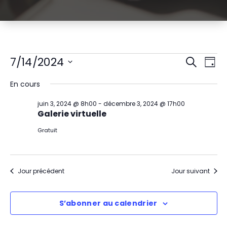
Évènements
R
N
7/14/2024
Recherch
Jour
Sélectionnez
a
e
for
En cours
une
v
date.
c
juillet
juin 3, 2024 @ 8h00
-
décembre 3, 2024 @ 17h00
i
Galerie virtuelle
h
14,
g
Gratuit
e
2024
a
r
t
Jour précédent
Jour suivant
c
i
h
S’abonner au calendrier
o
e